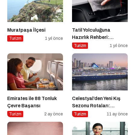
Muratpaşa İlçesi
Tatil Yolculuğuna
Hazırlık Rehberi:
Turizm
1 yıl önce
Aracınız İçin Almanız
Turizm
1 yıl önce
Gereken 7 Temel Önlem!
Emirates ile 88 Tonluk
Celestyal’den Yeni Kış
Çevre Başarısı
Sezonu Rotaları:
Atina’dan Cidde’ye
Turizm
2 ay önce
Turizm
11 ay önce
Yolculuk