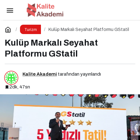
Emirates ile 88 Tonluk Çevre Başarısı
Paylaş
Yorum Yap
Kulüp Markalı Seyahat Platformu GStatil
Turizm
Kulüp Markalı Seyahat
Platformu GStatil
Kalite Akademi
tarafından yayınlandı
2dk, 47sn