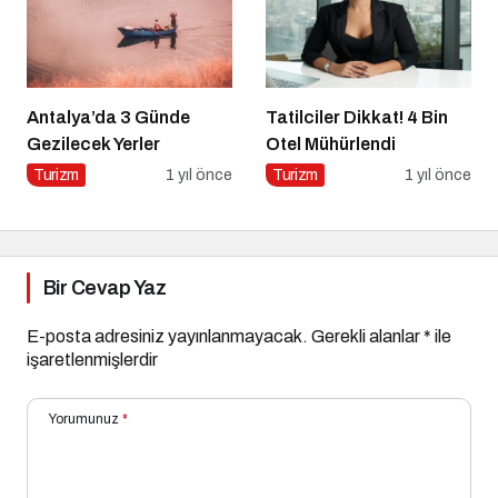
Antalya’da 3 Günde
Tatilciler Dikkat! 4 Bin
Gezilecek Yerler
Otel Mühürlendi
Turizm
1 yıl önce
Turizm
1 yıl önce
Bir Cevap Yaz
E-posta adresiniz yayınlanmayacak.
Gerekli alanlar
*
ile
işaretlenmişlerdir
Yorumunuz
*