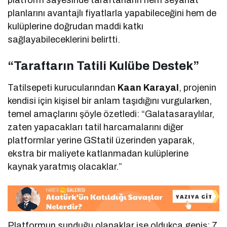
planlarını avantajlı fiyatlarla yapabileceğini hem de
kulüplerine doğrudan maddi katkı
sağlayabileceklerini belirtti.
“Taraftarın Tatili Kulübe Destek”
Tatilsepeti kurucularından
Kaan Karayal
, projenin
kendisi için kişisel bir anlam taşıdığını vurgularken,
temel amaçlarını şöyle özetledi: “Galatasaraylılar,
zaten yapacakları tatil harcamalarını diğer
platformlar yerine GStatil üzerinden yaparak,
ekstra bir maliyete katlanmadan kulüplerine
kaynak yaratmış olacaklar.”
Platformun sunduğu olanaklar ise oldukça geniş; 7