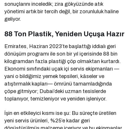
sonuçlarını inceledik; zira gökyüzünde atık
yönetimi artık bir tercih değil, bir zorunluluk haline
geliyor.
88 Ton Plastik, Yeniden Uçuşa Hazır
Emirates, Haziran 2023’te başlattığı iddialı geri
dönüşüm programı ile son bir yıl içerisinde 88 bin
kilogramdan fazla plastiği çöp olmaktan kurtardı.
Ekonomi sınıfındaki uçak içi servis ekipmanları —
yani o bildiğimiz yemek tepsileri, kâseler ve
atıştırmalık kapları— ömrünü tamamladığında
çöpe gitmiyor; Dubai’deki uzman tesislerde
toplanıyor, temizleniyor ve yeniden işleniyor.
İşin en etkileyici kısmı ise şu: Bu süreçte üretilen
yeni servis ürünleri, %25’e kadar geri
dönüştürülmüş malzeme içeriyor ve bu ekipmanlar