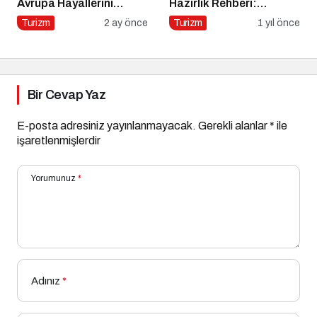
Avrupa Hayallerini
Hazırlık Rehberi:
Tetikledi
Aracınız İçin Almanız
Turizm
2 ay önce
Turizm
1 yıl önce
Gereken 7 Temel Önlem!
Bir Cevap Yaz
E-posta adresiniz yayınlanmayacak.
Gerekli alanlar
*
ile
işaretlenmişlerdir
Yorumunuz
*
Adınız
*