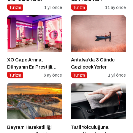
Turizm
1 yıl önce
Turizm
11 ay önce
XO Cape Arnna,
Antalya’da 3 Günde
Dünyanın En Prestijli
Gezilecek Yerler
Seyahat Yayınlarında
Turizm
6 ay önce
Turizm
1 yıl önce
Conde Nast Traveller
Editoryal Seçkisinde
Türkiye’den Listelenen
Tek Otel Olarak Öne
Çıktı
Bayram Hareketliliği
Tatil Yolculuğuna