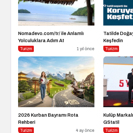
Nomadevo.com/tr/ ile Anlamlı
Tatilde Doğa
Yolculuklara Adım At
Keşfedin
Turizm
1 yıl önce
Turizm
2026 Kurban Bayramı Rota
Kulüp Markal
Rehberi
GStatil
Turizm
4 ay önce
Turizm