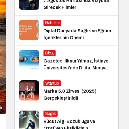
7 Ağustos Haftasında Vizyona
Girecek Filmler
Haberler
Dijital Dünyada Sağlık ve Eğitim
İçeriklerinin Önemi
Blog
Gazeteci İlknur Yılmaz, İstinye
Üniversitesi’nde Dijital Medya
Okuryazarlığı Dersinin Konuğu
Oldu
Startup
Marka 5.0 Zirvesi (2025)
Gerçekleştirildi!
di
Sağlık
Vücut Algı Bozukluğu ve
Özgüven Eksikliğinin