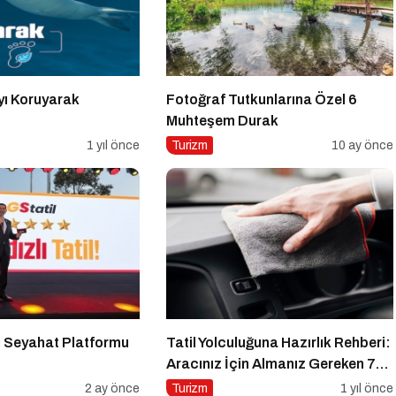
yı Koruyarak
Fotoğraf Tutkunlarına Özel 6
Muhteşem Durak
1 yıl önce
Turizm
10 ay önce
ı Seyahat Platformu
Tatil Yolculuğuna Hazırlık Rehberi:
Aracınız İçin Almanız Gereken 7
Temel Önlem!
2 ay önce
Turizm
1 yıl önce