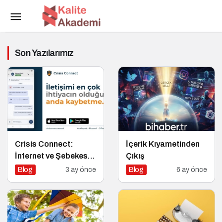
Son Yazılarımız
Crisis Connect:
İçerik Kıyametinden
İnternet ve Şebekesiz
Çıkış
Çalışabilen Açık
Blog
3 ay önce
Blog
6 ay önce
Kaynaklı Afet İletişim
Uygulaması