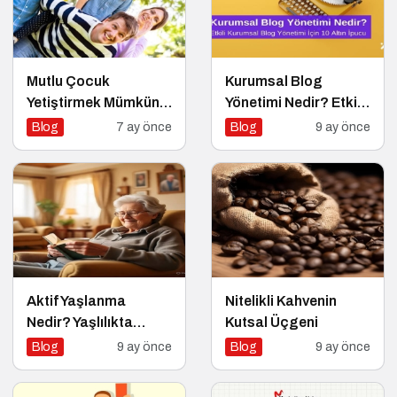
Mutlu Çocuk
Kurumsal Blog
Yetiştirmek Mümkün
Yönetimi Nedir? Etkili
mü?
Kurumsal Blog
Blog
7 ay önce
Blog
9 ay önce
Yönetimi için 10 Altın
İpucu
Aktif Yaşlanma
Nitelikli Kahvenin
Nedir? Yaşlılıkta
Kutsal Üçgeni
Yaşam Kalitesini
Blog
9 ay önce
Blog
9 ay önce
Artırmanın Altın
Kuralları