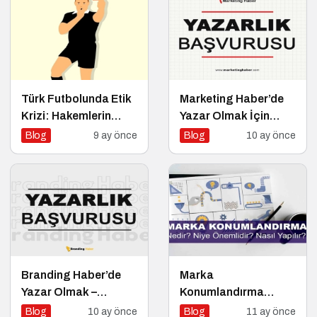
Türk Futbolunda Etik
Marketing Haber’de
Krizi: Hakemlerin
Yazar Olmak İçin
Bahis Skandalı
Yazarlık Başvurusu
Blog
9 ay önce
Blog
10 ay önce
Başladı!
Branding Haber’de
Marka
Yazar Olmak –
Konumlandırma
Yazarlık Başvurusu
Nedir? Niye
Blog
10 ay önce
Blog
11 ay önce