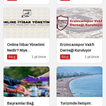
Başladı!
Önemlidir? Nasıl
Yapılır?
Online İtibar Yönetimi
Erzincanspor Vakfı
Nedir? Niye
Derneği Kuruluyor
Önemlidir? Online
Blog
1 yıl önce
Blog
1 yıl önce
İtibar Yönetimi Nasıl
Uygulanır?
Bayramlar Bağ
Turizmde İletişim: