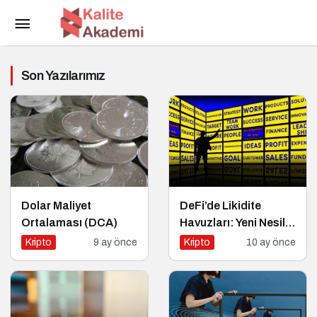
Son Yazılarımız
Dolar Maliyet
DeFi’de Likidite
Ortalaması (DCA)
Havuzları: Yeni Nesil
Finansın Kalbi
Kripto
9 ay önce
Kripto
10 ay önce