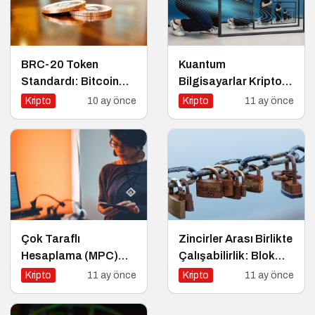
BRC-20 Token
Kuantum
Standardı: Bitcoin
Bilgisayarlar Kripto
Üzerindeki Deneysel
Paraları Tehdit Eder
Kripto
10 ay önce
Kripto
11 ay önce
Adım
mi?
Çok Taraflı
Zincirler Arası Birlikte
Hesaplama (MPC)
Çalışabilirlik: Blok
Nedir?
Zincirlerin Geleceği
Kripto
11 ay önce
Kripto
11 ay önce