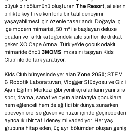
büyük bir bölümünü oluşturan
The Resort
, ailelerin
birlikte keyifli ve konforlu bir tatil deneyimi
yaşayabilmesi için özenle tasarlandı. Doğayla iç
içe modern mimarisi, 50 m² ile başlayan deluxe
odaları ve farklı kategorideki aile süitleri ile dikkat
çeken XO Cape Arnna; Türkiye’de çocuk odaklı
mimaride öncü
3MOMS
imzasını taşıyan Kids
Club’ı ile de fark yaratıyor.
Kids Club bünyesinde yer alan
Zone 2050
; STEM
& Robotik Laboratuvarı, Vlogger Stüdyosu ve Gizli
Ajan Eğitim Merkezi gibi yenilikçi alanların yanı sıra
spor, drama, sanat ve oyun alanlarıyla çocuklara
hem eğlenceli hem de eğitici bir dünya sunarken;
ebeveynlere ise güven ve huzur içinde geçirecekleri
ayrıcalıklı bir tatil deneyimi vadediyor. Her yaş
grubuna hitap eden, üç ayrı bölümden oluşan geniş