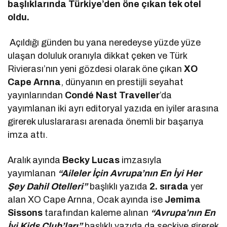
başlıklarında Türkiye’den öne çıkan tek otel
oldu.
Açıldığı günden bu yana neredeyse yüzde yüze
ulaşan doluluk oranıyla dikkat çeken ve Türk
Rivierası’nın yeni gözdesi olarak öne çıkan
XO
Cape Arnna
, dünyanın en prestijli seyahat
yayınlarından
Condé Nast Traveller
’da
yayımlanan iki ayrı editoryal yazıda en iyiler arasına
girerek uluslararası arenada önemli bir başarıya
imza attı.
Aralık ayında
Becky Lucas
imzasıyla
yayımlanan
“Aileler İçin Avrupa’nın En İyi Her
Şey Dahil Otelleri”
başlıklı yazıda
2. sırada
yer
alan XO Cape Arnna, Ocak ayında ise
Jemima
Sissons
tarafından kaleme alınan
“Avrupa’nın En
İyi Kids Club’ları”
başlıklı yazıda da seçkiye girerek