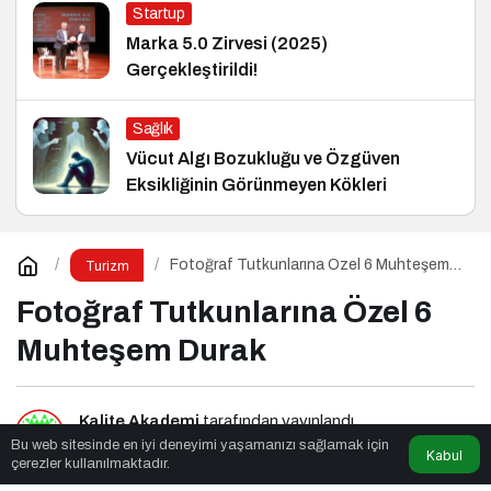
Startup
Marka 5.0 Zirvesi (2025)
Gerçekleştirildi!
Sağlık
Vücut Algı Bozukluğu ve Özgüven
Eksikliğinin Görünmeyen Kökleri
Fotoğraf Tutkunlarına Özel 6 Muhteşem
Turizm
Durak
Fotoğraf Tutkunlarına Özel 6
Muhteşem Durak
Kalite Akademi
tarafından yayınlandı
Bu web sitesinde en iyi deneyimi yaşamanızı sağlamak için
Kabul
çerezler kullanılmaktadır.
4dk, 2sn