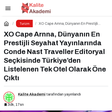
Fotoğraf Tutkunlarına Özel 6 Muhteşem Durak
Paylaş
Yorum Yap
XO Cape Arnna, Dünyanın En Prestijli
Turizm
Seyahat Yayınlarında Conde Nast
Traveller Editoryal Seçkisinde Türkiye’den
XO Cape Arnna, Dünyanın En
Listelenen Tek Otel Olarak Öne Çıktı
Prestijli Seyahat Yayınlarında
Conde Nast Traveller Editoryal
Seçkisinde Türkiye’den
Listelenen Tek Otel Olarak Öne
Çıktı
Kalite Akademi
tarafından yayınlandı
3dk, 17sn