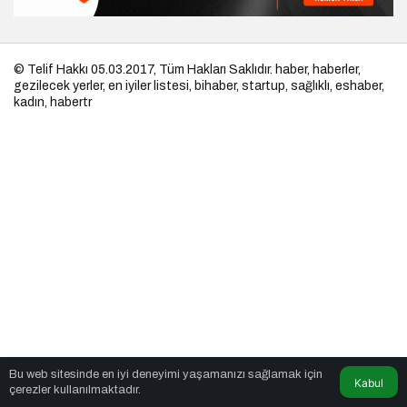
© Telif Hakkı 05.03.2017, Tüm Hakları Saklıdır.
haber
,
haberler
,
gezilecek yerler
,
en iyiler listesi
,
bihaber
,
startup
,
sağlıklı
,
eshaber
,
kadın
,
habertr
Bu web sitesinde en iyi deneyimi yaşamanızı sağlamak için
Kabul
çerezler kullanılmaktadır.