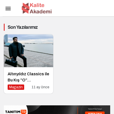
Son Yazılarımız
Altınyıldız Classics ile
Bu Kış “O”
konuşulacak
Magazin
11 ay önce