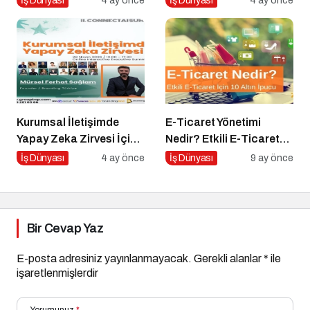
İş Dünyası
4 ay önce
İş Dünyası
4 ay önce
Kurumsal İletişimde
E-Ticaret Yönetimi
Yapay Zeka Zirvesi İçin
Nedir? Etkili E-Ticaret
Geri Sayım!
Yönetimi İçin 10 Altın
İş Dünyası
4 ay önce
İş Dünyası
9 ay önce
İpucu
Bir Cevap Yaz
E-posta adresiniz yayınlanmayacak.
Gerekli alanlar
*
ile
işaretlenmişlerdir
Yorumunuz
*