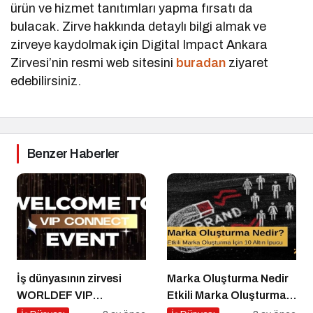
ürün ve hizmet tanıtımları yapma fırsatı da
bulacak. Zirve hakkında detaylı bilgi almak ve
zirveye kaydolmak için Digital Impact Ankara
Zirvesi’nin resmi web sitesini
buradan
ziyaret
edebilirsiniz.
Benzer Haberler
İş dünyasının zirvesi
Marka Oluşturma Nedir
WORLDEF VIP
Etkili Marka Oluşturma
Connect’te buluştu
için 10 Altın İpucu