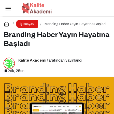
Digital Impact Ankara Zirvesi 2025 İçin Geri
Sayım!
Paylaş
Yorum Yap
Branding Haber Yayın Hayatına Başladı
İş Dünyası
Branding Haber Yayın Hayatına
Başladı
Kalite Akademi
tarafından yayınlandı
2dk, 25sn