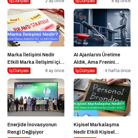
İş Dünyası
2 ay önce
İş Dünyası
8 ay önce
Marka İletişimi Nedir
AI Ajanlarını Üretime
Etkili Marka İletişimi için
Aldık, Ama Frenini
10 Altın Öneri
Takmayı Unuttuk
İş Dünyası
8 ay önce
İş Dünyası
4 hafta önce
Enerjide İnovasyonun
Kişisel Markalaşma
Rengi Değişiyor
Nedir Etkili Kişisel