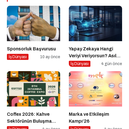
Sponsorluk Başvurusu
Yapay Zekaya Hangi
Veriyi Veriyorsun? Asıl
İş Dünyası
10 ay önce
Risk Ürettiğin Değil,
İş Dünyası
4 gün önce
Verdiğin Veride
Coffex 2026: Kahve
Marka ve Etkileşim
Sektörünün Buluşma
Kampı’26
Noktası