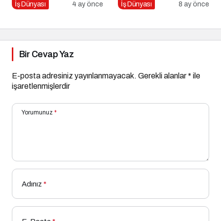
Markalaşma için 10 Altın
İş Dünyası
4 ay önce
İş Dünyası
8 ay önce
İpucu
Bir Cevap Yaz
E-posta adresiniz yayınlanmayacak.
Gerekli alanlar
*
ile
işaretlenmişlerdir
Yorumunuz
*
Adınız
*