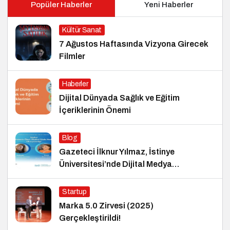
Popüler Haberler
Yeni Haberler
Kültür Sanat
7 Ağustos Haftasında Vizyona Girecek
Filmler
Haberler
Dijital Dünyada Sağlık ve Eğitim
İçeriklerinin Önemi
Blog
Gazeteci İlknur Yılmaz, İstinye
Üniversitesi’nde Dijital Medya
Okuryazarlığı Dersinin Konuğu Oldu
Startup
Marka 5.0 Zirvesi (2025)
Gerçekleştirildi!