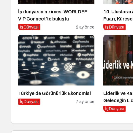
İş dünyasının zirvesi WORLDEF
10. Uluslarar
VIP Connect’te buluştu
Fuarı, Küresel
Merkezi Olma
İş Dünyası
2 ay önce
İş Dünyası
Türkiye’de Görünürlük Ekonomisi
Liderlik ve Ka
Geleceğin Lid
İş Dünyası
7 ay önce
İş Dünyası