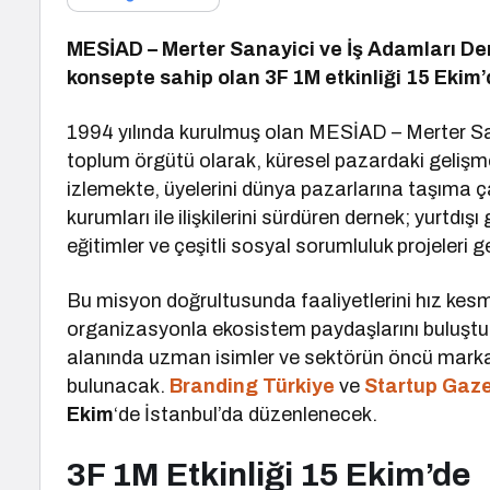
MESİAD – Merter Sanayici ve İş Adamları De
konsepte sahip olan 3F 1M etkinliği 15 Ekim
1994 yılında kurulmuş olan MESİAD – Merter Sanay
toplum örgütü olarak, küresel pazardaki gelişme
izlemekte, üyelerini dünya pazarlarına taşıma ç
kurumları ile ilişkilerini sürdüren dernek; yurtdışı
eğitimler ve çeşitli sosyal sorumluluk projeleri 
Bu misyon doğrultusunda faaliyetlerini hız ke
organizasyonla ekosistem paydaşlarını buluşturm
alanında uzman isimler ve sektörün öncü markala
bulunacak.
Branding Türkiye
ve
Startup Gaze
Ekim
‘de İstanbul’da düzenlenecek.
3F 1M Etkinliği 15 Ekim’de