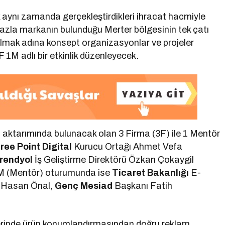
aynı zamanda gerçekleştirdikleri ihracat hacmiyle
azla markanın bulunduğu Merter bölgesinin tek çatı
kılmak adına konsept organizasyonlar ve projeler
 1M adlı bir etkinlik düzenleyecek.
m aktarımında bulunacak olan 3 Firma (3F) ile 1 Mentör
ree Point Digital
Kurucu Ortağı Ahmet Vefa
rendyol
İş Geliştirme Direktörü Özkan Çokaygil
 1M (Mentör) oturumunda ise
Ticaret Bakanlığı
E-
nı Hasan Önal,
Genç Mesiad
Başkanı Fatih
rlerinde ürün konumlandırmasından doğru reklam