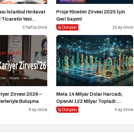
ası İstanbul Hırdavat
Proje Yönetim Zirvesi 2025 İçin
 Ticaretin Yeni
Geri Sayım!
ya Hazırlanıyor
2 hafta önce
İş Dünyası
10 ay önce
riyer Zirvesi 2026 –
Meta 14 Milyar Dolar Harcadı,
erleriyle Buluşma
OpenAI 122 Milyar Topladı:
Girişimci Ne Yapsın?
6 ay önce
İş Dünyası
4 ay önce