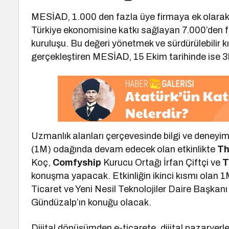
MESİAD, 1.000 den fazla üye firmaya ek olarak 
Türkiye ekonomisine katkı sağlayan 7.000’den f
kuruluşu. Bu değeri yönetmek ve sürdürülebilir 
gerçekleştiren MESİAD, 15 Ekim tarihinde ise 3F
Uzmanlık alanları çerçevesinde bilgi ve deneyi
(1M) odağında devam edecek olan etkinlikte
Th
Koç,
Comfyship
Kurucu Ortağı İrfan Çiftçi ve
T
konuşma yapacak. Etkinliğin ikinci kısmı olan
Ticaret ve Yeni Nesil Teknolojiler Daire Başka
Gündüzalp’ın konuğu olacak.
Dijital dönüşümden e-ticarete, dijital pazarye