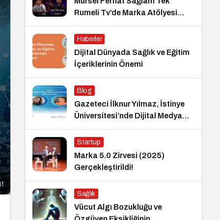
Mürsel Ferhat Sağlam Tek
Rumeli Tv’de Marka Atölyesi
Programına Konuk Oldu
Haberler
Dijital Dünyada Sağlık ve Eğitim
İçeriklerinin Önemi
Blog
Gazeteci İlknur Yılmaz, İstinye
Üniversitesi’nde Dijital Medya
Okuryazarlığı Dersinin Konuğu
Oldu
Startup
Marka 5.0 Zirvesi (2025)
Gerçekleştirildi!
k!
Sağlık
Vücut Algı Bozukluğu ve
Özgüven Eksikliğinin