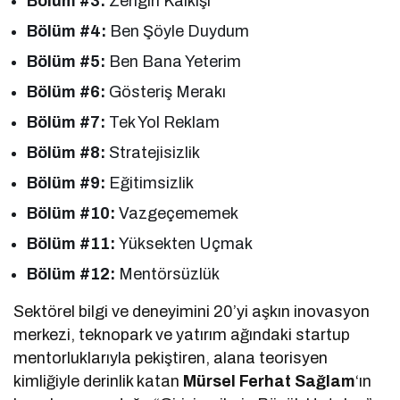
Bölüm #3:
Zengin Kalkışı
Bölüm #4:
Ben Şöyle Duydum
Bölüm #5:
Ben Bana Yeterim
Bölüm #6:
Gösteriş Merakı
Bölüm #7:
Tek Yol Reklam
Bölüm #8:
Stratejisizlik
Bölüm #9:
Eğitimsizlik
Bölüm #10:
Vazgeçememek
Bölüm #11:
Yüksekten Uçmak
Bölüm #12:
Mentörsüzlük
Sektörel bilgi ve deneyimini 20’yi aşkın inovasyon
merkezi, teknopark ve yatırım ağındaki startup
mentorluklarıyla pekiştiren, alana teorisyen
kimliğiyle derinlik katan
Mürsel Ferhat Sağlam
‘ın