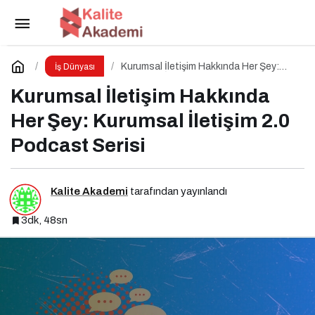
Girişimcilik Odaklı Podcast Serisi:
Girişimcilerin Büyük Hataları
Paylaş
Yorum Yap
Kurumsal İletişim Hakkında Her Şey:
İş Dünyası
Kurumsal İletişim 2.0 Podcast Serisi
Kurumsal İletişim Hakkında
Her Şey: Kurumsal İletişim 2.0
Podcast Serisi
Kalite Akademi
tarafından yayınlandı
3dk, 48sn