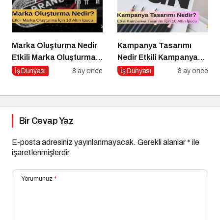
Marka Oluşturma Nedir
Kampanya Tasarımı
Etkili Marka Oluşturma
Nedir Etkili Kampanya
için 10 Altın İpucu
Tasarımı İçin 10 Altın
İş Dünyası
8 ay önce
İş Dünyası
8 ay önce
Öneri
Bir Cevap Yaz
E-posta adresiniz yayınlanmayacak.
Gerekli alanlar
*
ile
işaretlenmişlerdir
Yorumunuz
*