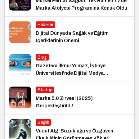
Mürsel Ferhat Sağlam Tek Rumeli Tv’de
Marka Atölyesi Programına Konuk Oldu
Haberler
Dijital Dünyada Sağlık ve Eğitim
İçeriklerinin Önemi
Blog
Gazeteci İlknur Yılmaz, İstinye
Üniversitesi’nde Dijital Medya
Okuryazarlığı Dersinin Konuğu Oldu
Startup
Marka 5.0 Zirvesi (2025)
Gerçekleştirildi!
Sağlık
Vücut Algı Bozukluğu ve Özgüven
Eksikliğinin Görünmeyen Kökleri