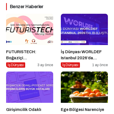
Benzer Haberler
FUTURISTECH:
İş Dünyası WORLDEF
Boğaziçi
Istanbul 2026’da
Üniversitesi’nde
Buluştu
İş Dünyası
3 ay önce
İş Dünyası
1 ay önce
Teknoloji, Kariyer ve
Eğlencenin Buluştuğu
Büyük Festival!
Girişimcilik Odaklı
Ege Bölgesi Narenciye