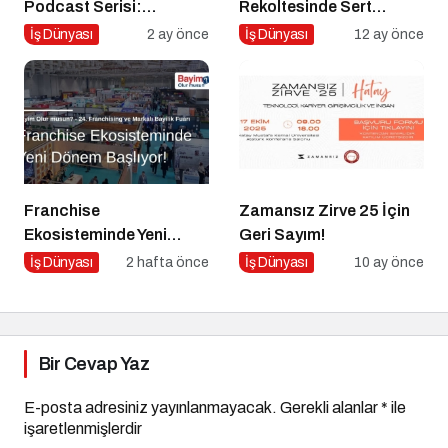
Podcast Serisi:
Rekoltesinde Sert
Girişimcilerin Büyük
Düşüş: Üretim Yüzde 34
İş Dünyası
2 ay önce
İş Dünyası
12 ay önce
Hataları
Azaldı
Franchise
Zamansız Zirve 25 İçin
Ekosisteminde Yeni
Geri Sayım!
Dönem Başlıyor: Bayim
İş Dünyası
2 hafta önce
İş Dünyası
10 ay önce
Olur Musun? Fuarı 2026
İçin Geri Sayım!
Bir Cevap Yaz
E-posta adresiniz yayınlanmayacak.
Gerekli alanlar
*
ile
işaretlenmişlerdir