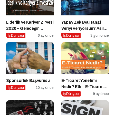
Liderlik ve Kariyer Zirvesi
Yapay Zekaya Hangi
2026 – Geleceğin
Veriyi Veriyorsun? Asıl
Liderleriyle Buluşma
Risk Ürettiğin Değil,
İş Dünyası
6 ay önce
İş Dünyası
3 gün önce
Verdiğin Veride
Sponsorluk Başvurusu
E-Ticaret Yönetimi
Nedir? Etkili E-Ticaret
İş Dünyası
10 ay önce
Yönetimi İçin 10 Altın
İş Dünyası
9 ay önce
İpucu