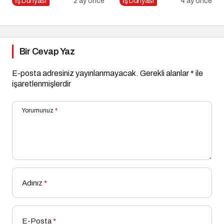
İş Dünyası
2 ay önce
İş Dünyası
4 ay önce
Bir Cevap Yaz
E-posta adresiniz yayınlanmayacak.
Gerekli alanlar
*
ile
işaretlenmişlerdir
Yorumunuz
*
Adınız
*
E-Posta
*