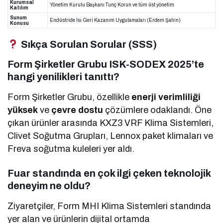
Kurumsal
Yönetim Kurulu Başkanı Tunç Korun ve tüm üst yönetim
Katılım
Sunum
Endüstride Isı Geri Kazanım Uygulamaları (Erdem Şahin)
Konusu
Sıkça Sorulan Sorular (SSS)
Form Şirketler Grubu ISK-SODEX 2025’te
hangi yenilikleri tanıttı?
Form Şirketler Grubu, özellikle
enerji verimliliği
yüksek
ve
çevre dostu
çözümlere odaklandı. Öne
çıkan ürünler arasında KXZ3 VRF Klima Sistemleri,
Clivet Soğutma Grupları, Lennox paket klimaları ve
Freva soğutma kuleleri yer aldı.
Fuar standında en çok ilgi çeken teknolojik
deneyim ne oldu?
Ziyaretçiler, Form MHI Klima Sistemleri standında
yer alan ve ürünlerin dijital ortamda