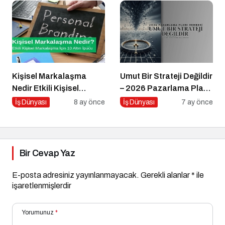
Kişisel Markalaşma
Umut Bir Strateji Değildir
Nedir Etkili Kişisel
– 2026 Pazarlama Planı
Markalaşma için 10 Altın
Rehberi
İş Dünyası
8 ay önce
İş Dünyası
7 ay önce
İpucu
Bir Cevap Yaz
E-posta adresiniz yayınlanmayacak.
Gerekli alanlar
*
ile
işaretlenmişlerdir
Yorumunuz
*