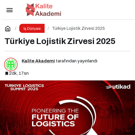
Form Şirketler Grubu ISK-SODEX 2025’te
İklimlendirme Geleceğini Sergiledi
Paylaş
Yorum Yap
Türkiye Lojistik Zirvesi 2025
İş Dünyası
Türkiye Lojistik Zirvesi 2025
Kalite Akademi
tarafından yayınlandı
2dk, 17sn