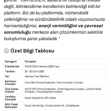
getirdi:
“ISK-SODEX, sadece bir buluşma noktası
değil, iklimlendirme trendlerinin belirlendiği kilit bir
platform. Biz de bu platformda, mühendislik
yetkinliğimiz ve sürdürülebilirlik odaklı vizyonumuzla
harmanladığımız,
enerji verimliliğini ve çevresel
sorumluluğu
merkeze alan çözümlerimizi sektörle
buluşturma şansı yakaladık.”
Özet Bilgi Tablosu
Kategori
Detaylar
Etkinlik Adı
ISK-SODEX İstanbul 2025 Fuarı
Tarihler
22 – 25 Ekim 2025
Yer
İstanbul Fuar Merkezi
Katılımcı
Form MHI Klima Sistemleri, Form Endüstri Ürünleri
Firmalar
Öne Çıkan
KXZ3 VRF Klima Sistemleri, Clivet Soğutma Grupları, Lennox Paket
Ürünler
Klimaları, Freva Soğutma Kuleleri
Yenilikçi
Sanal Gerçeklik (VR) Odası
Deneyim
Kilit Odak
Enerji Verimliliği, Sürdürülebilirlik, Dijitalleşme
Noktaları