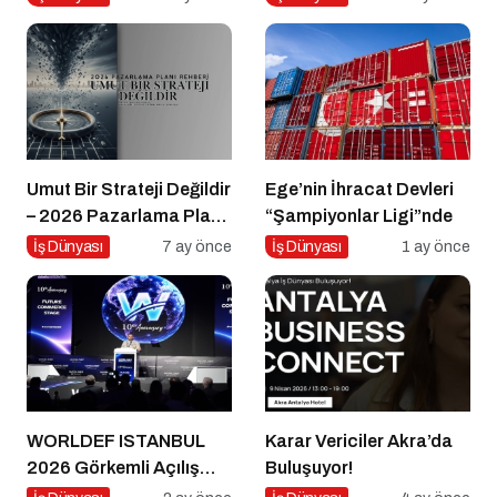
Buluşuyor
Umut Bir Strateji Değildir
Ege’nin İhracat Devleri
– 2026 Pazarlama Planı
“Şampiyonlar Ligi”nde
Rehberi
İş Dünyası
7 ay önce
İş Dünyası
1 ay önce
WORLDEF ISTANBUL
Karar Vericiler Akra’da
2026 Görkemli Açılış
Buluşuyor!
Töreniyle Başladı