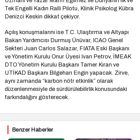
Uzmanı ve Yazar Mahfi Eğilmez ile Dünyanın İlk ve
Tek Engelli Kadın Ralli Pilotu, Klinik Psikolog Kübra
Denizci Keskin dikkat çekiyor.
Açılış konuşmalarını ise T.C. Ulaştırma ve Altyapı
Bakan Yardımcısı Durmuş Ünüvar, ICAO Genel
Sekteri Juan Carlos Salazar, FIATA Eski Başkanı
ve Yönetim Kurulu Onur Üyesi Ivan Petrov, İMEAK
DTO Yönetim Kurulu Başkanı Tamer Kıran ve
UTİKAD Başkanı Bilgehan Engin yapacak. Zirve,
aynı zamanda “karbon nötr etkinlik” olarak
düzenlenmesiyle de sürdürülebilirlik konusundaki
farkındalığını gösterecek.
Benzer Haberler