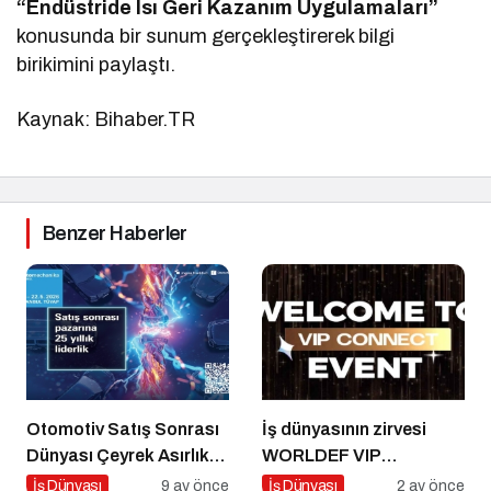
“Endüstride Isı Geri Kazanım Uygulamaları”
konusunda bir sunum gerçekleştirerek bilgi
birikimini paylaştı.
Kaynak: Bihaber.TR
Benzer Haberler
Otomotiv Satış Sonrası
İş dünyasının zirvesi
Dünyası Çeyrek Asırlık
WORLDEF VIP
Zirve İçin İstanbul’da
Connect’te buluştu
İş Dünyası
9 ay önce
İş Dünyası
2 ay önce