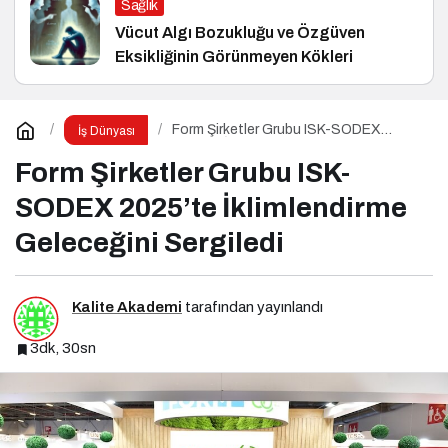
Sağlık
Vücut Algı Bozukluğu ve Özgüven
Eksikliğinin Görünmeyen Kökleri
Form Şirketler Grubu ISK-SODEX
İş Dünyası
2025’te İklimlendirme Geleceğini
Sergiledi
Form Şirketler Grubu ISK-
SODEX 2025’te İklimlendirme
Geleceğini Sergiledi
Kalite Akademi
tarafından yayınlandı
3dk, 30sn