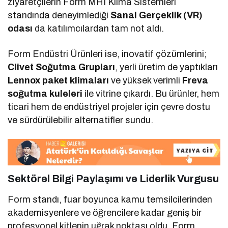
ziyaretçilerin Form MHI Klima Sistemleri
standında deneyimlediği
Sanal Gerçeklik (VR)
odası
da katılımcılardan tam not aldı.
Form Endüstri Ürünleri ise, inovatif çözümlerini;
Clivet Soğutma Grupları
, yerli üretim de yaptıkları
Lennox paket klimaları
ve yüksek verimli
Freva
soğutma kuleleri
ile vitrine çıkardı. Bu ürünler, hem
ticari hem de endüstriyel projeler için çevre dostu
ve sürdürülebilir alternatifler sundu.
Sektörel Bilgi Paylaşımı ve Liderlik Vurgusu
Form standı, fuar boyunca kamu temsilcilerinden
akademisyenlere ve öğrencilere kadar geniş bir
profesyonel kitlenin uğrak noktası oldu. Form