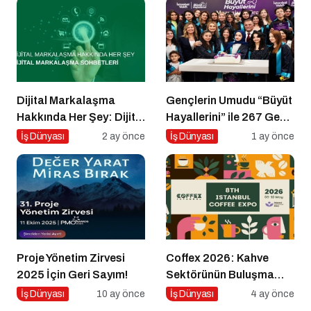
Dijital Markalaşma
Gençlerin Umudu “Büyüt
Hakkında Her Şey: Dijital
Hayallerini” ile 267 Genç
Markalaşma Sohbetleri
Daha Kanatlandı
İş Dünyası
2 ay önce
İş Dünyası
1 ay önce
Podcast Serisi
Proje Yönetim Zirvesi
Coffex 2026: Kahve
2025 İçin Geri Sayım!
Sektörünün Buluşma
Noktası
İş Dünyası
10 ay önce
İş Dünyası
4 ay önce