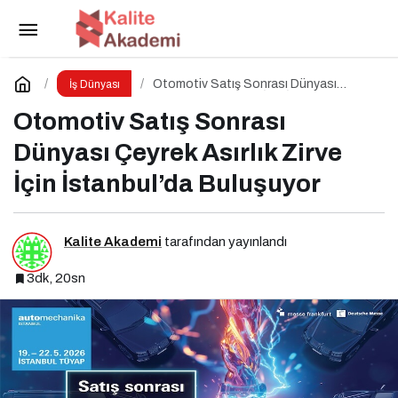
Hırdavat Sektörünün En Büyük Buluşması İçin
İstanbul Hazır!
Paylaş
Yorum Yap
Otomotiv Satış Sonrası Dünyası
İş Dünyası
Çeyrek Asırlık Zirve İçin İstanbul’da
Buluşuyor
Otomotiv Satış Sonrası
Dünyası Çeyrek Asırlık Zirve
İçin İstanbul’da Buluşuyor
Kalite Akademi
tarafından yayınlandı
3dk, 20sn