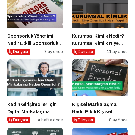
Sponsorluk Yönetimi
Kurumsal Kimlik Nedir?
Nedir Etkili Sponsorluk
Kurumsal Kimlik Niye
Yönetimi İçin 10 Altın
Önemlidir? Kurumsal
İş Dünyası
8 ay önce
İş Dünyası
11 ay önce
İpucu
Kimlik Nasıl Yapılır?
Kadın Girişimciler İçin
Kişisel Markalaşma
Dijital Markalaşma
Nedir Etkili Kişisel
Markalaşma için 10 Altın
İş Dünyası
4 hafta önce
İş Dünyası
8 ay önce
İpucu