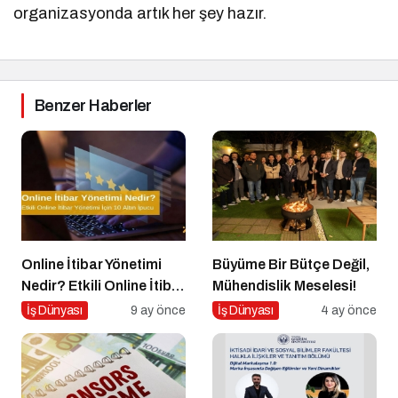
organizasyonda artık her şey hazır.
Benzer Haberler
Online İtibar Yönetimi
Büyüme Bir Bütçe Değil,
Nedir? Etkili Online İtibar
Mühendislik Meselesi!
Yönetimi İçin 10 Altın
İş Dünyası
9 ay önce
İş Dünyası
4 ay önce
İpucu