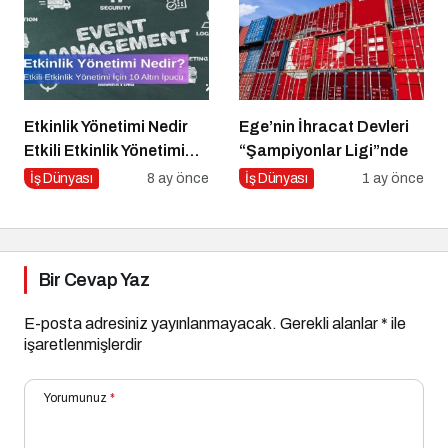
Etkinlik Yönetimi Nedir
Ege’nin İhracat Devleri
Etkili Etkinlik Yönetimi
“Şampiyonlar Ligi”nde
İçin 10 Altın İpucu
İş Dünyası
8 ay önce
İş Dünyası
1 ay önce
Bir Cevap Yaz
E-posta adresiniz yayınlanmayacak.
Gerekli alanlar
*
ile
işaretlenmişlerdir
Yorumunuz
*