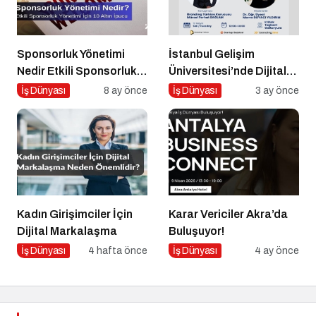
Sponsorluk Yönetimi
İstanbul Gelişim
Nedir Etkili Sponsorluk
Üniversitesi’nde Dijital
Yönetimi İçin 10 Altın
Markalaşma 1.0 Etkinliği
İş Dünyası
8 ay önce
İş Dünyası
3 ay önce
İpucu
Düzenlenecek
Kadın Girişimciler İçin
Karar Vericiler Akra’da
Dijital Markalaşma
Buluşuyor!
İş Dünyası
4 hafta önce
İş Dünyası
4 ay önce