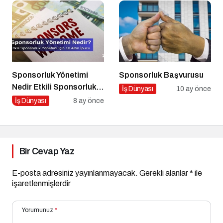
Sponsorluk Yönetimi
Sponsorluk Başvurusu
Nedir Etkili Sponsorluk
İş Dünyası
10 ay önce
Yönetimi İçin 10 Altın
İş Dünyası
8 ay önce
İpucu
Bir Cevap Yaz
E-posta adresiniz yayınlanmayacak.
Gerekli alanlar
*
ile
işaretlenmişlerdir
Yorumunuz
*