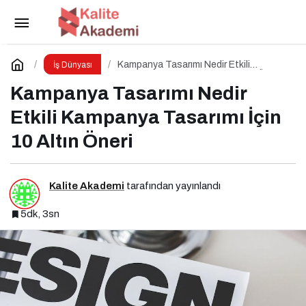
Marka Konumlandırma Nedir Etkili Marka
Konumlandırma İçin 10 Altın İpucu
Paylaş
Yorum Yap
Kampanya Tasarımı Nedir Etkili
İş Dünyası
Kampanya Tasarımı İçin 10 Altın Öneri
Kampanya Tasarımı Nedir
Etkili Kampanya Tasarımı İçin
10 Altın Öneri
Kalite Akademi
tarafından yayınlandı
5dk, 3sn