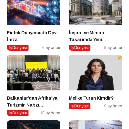
Fintek Dünyasında Dev
İnşaat ve Mimari
İmza
Tasarımda Yeni
Standartlar Belirliyor
İş Dünyası
4 ay önce
İş Dünyası
9 ay önce
Balkanlar’dan Afrika’ya
Melike Turan Kimdir?
Turizmin Nabzı
İş Dünyası
9 ay önce
Uzakrota Dubai’de Attı
İş Dünyası
10 ay önce