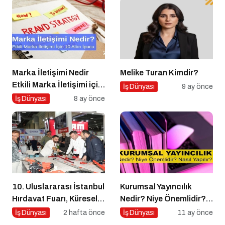
Marka İletişimi Nedir
Melike Turan Kimdir?
Etkili Marka İletişimi için
İş Dünyası
9 ay önce
10 Altın Öneri
İş Dünyası
8 ay önce
10. Uluslararası İstanbul
Kurumsal Yayıncılık
Hırdavat Fuarı, Küresel
Nedir? Niye Önemlidir?
Ticaretin Yeni Merkezi
Kurumsal Yayıncılık Nasıl
İş Dünyası
2 hafta önce
İş Dünyası
11 ay önce
Olmaya Hazırlanıyor
Yapılır?