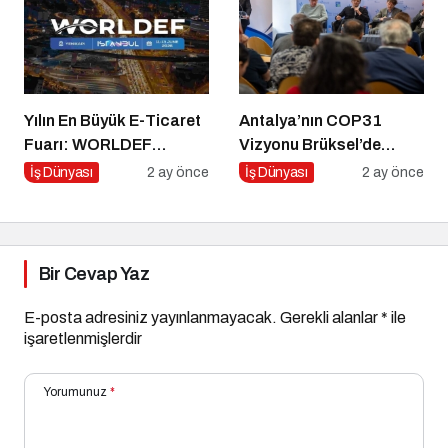
Yılın En Büyük E-Ticaret
Antalya’nın COP31
Fuarı: WORLDEF
Vizyonu Brüksel’de
Istanbul 2026
Yankılandı
İş Dünyası
2 ay önce
İş Dünyası
2 ay önce
Bir Cevap Yaz
E-posta adresiniz yayınlanmayacak.
Gerekli alanlar
*
ile
işaretlenmişlerdir
Yorumunuz
*