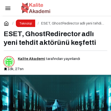
Z Kuşağının Siber Güvenlik Karnesi Zayıf
Paylaş
Yorum Yap
ESET, GhostRedirector adlı yeni tehdit
Teknoloji
aktörünü keşfetti
ESET, GhostRedirector adlı
yeni tehdit aktörünü keşfetti
Kalite Akademi
tarafından yayınlandı
1dk, 27sn