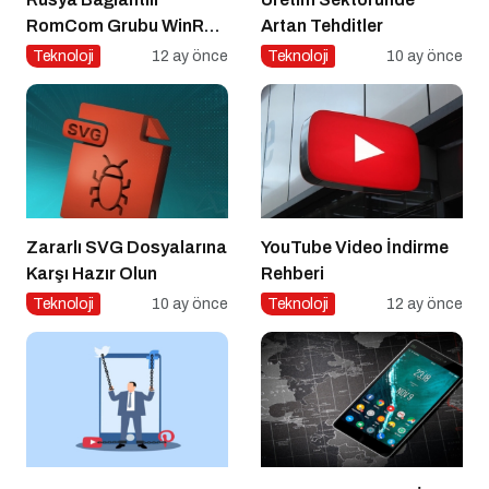
RomCom Grubu WinRAR
Artan Tehditler
Açığını Hedef Aldı
Teknoloji
12 ay önce
Teknoloji
10 ay önce
Zararlı SVG Dosyalarına
YouTube Video İndirme
Karşı Hazır Olun
Rehberi
Teknoloji
10 ay önce
Teknoloji
12 ay önce