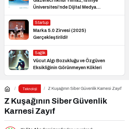
Gazeteci İlknur Yılmaz, İstinye
Üniversitesi’nde Dijital Medya
Okuryazarlığı Dersinin Konuğu Oldu
Startup
Marka 5.0 Zirvesi (2025)
Gerçekleştirildi!
Sağlık
Vücut Algı Bozukluğu ve Özgüven
Eksikliğinin Görünmeyen Kökleri
Z Kuşağının Siber Güvenlik Karnesi Zayıf
Teknoloji
Z Kuşağının Siber Güvenlik
Karnesi Zayıf