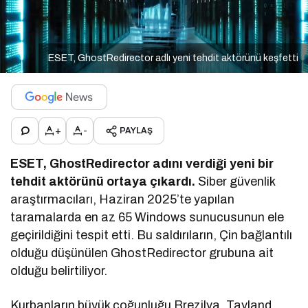
ESET, GhostRedirector adlı yeni tehdit aktörünü keşfetti
+
-
PAYLAŞ
ESET, GhostRedirector adını verdiği yeni bir
tehdit aktörünü ortaya çıkardı.
Siber güvenlik
araştırmacıları, Haziran 2025’te yapılan
taramalarda en az 65 Windows sunucusunun ele
geçirildiğini tespit etti. Bu saldırıların, Çin bağlantılı
olduğu düşünülen GhostRedirector grubuna ait
olduğu belirtiliyor.
Kurbanların büyük çoğunluğu Brezilya, Tayland,