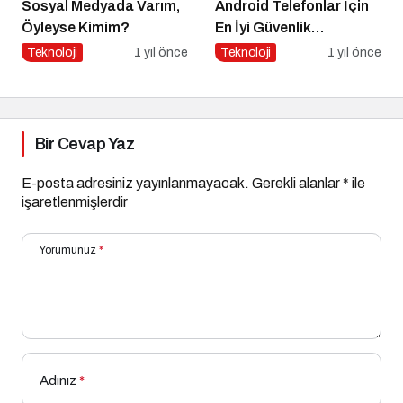
Sosyal Medyada Varım,
Android Telefonlar İçin
Öyleyse Kimim?
En İyi Güvenlik
Uygulamaları
Teknoloji
1 yıl önce
Teknoloji
1 yıl önce
Bir Cevap Yaz
E-posta adresiniz yayınlanmayacak.
Gerekli alanlar
*
ile
işaretlenmişlerdir
Yorumunuz
*
Adınız
*