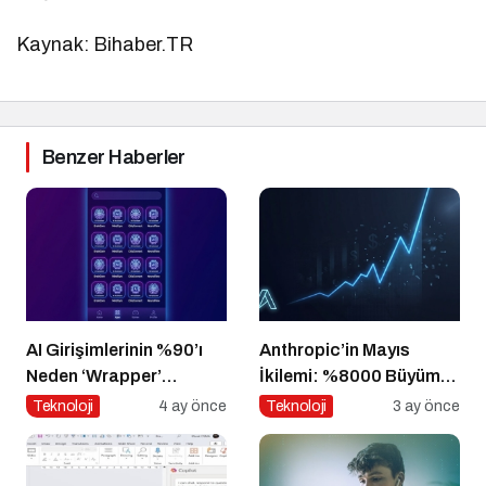
Kaynak: Bihaber.TR
Benzer Haberler
AI Girişimlerinin %90’ı
Anthropic’in Mayıs
Neden ‘Wrapper’
İkilemi: %8000 Büyüme
Kalıyor?
+ Kendini Geliştiren
Teknoloji
4 ay önce
Teknoloji
3 ay önce
Ajanlar – Bu Hız
Sürdürülebilir mi?