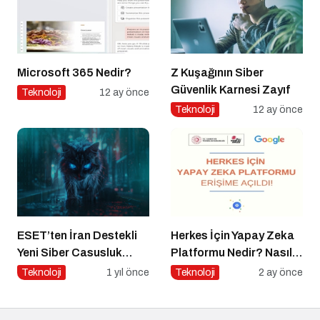
Microsoft 365 Nedir?
Z Kuşağının Siber
Güvenlik Karnesi Zayıf
Teknoloji
12 ay önce
Teknoloji
12 ay önce
ESET’ten İran Destekli
Herkes İçin Yapay Zeka
Yeni Siber Casusluk
Platformu Nedir? Nasıl
Operasyonu Uyarısı
Kullanılır?
Teknoloji
1 yıl önce
Teknoloji
2 ay önce