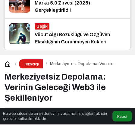
Marka 5.0 Zirvesi (2025)
Gerçekleştirildi!
Sağlık
Vücut Algı Bozukluğu ve Özgüven
Eksikliğinin Görünmeyen Kökleri
Merkeziyetsiz Depolama: Verinin
Teknoloji
Geleceği Web3 ile Şekilleniyor
Merkeziyetsiz Depolama:
Verinin Geleceği Web3 ile
Şekilleniyor
Bu web sitesinde en iyi deneyimi yaşamanızı sağlamak için
Kabul
Kalite Akademi
tarafından yayınlandı
çerezler kullanılmaktadır.
2dk, 50sn