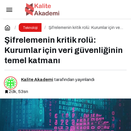
Merkeziyetsiz Depolama: Verinin Geleceği
Web3 ile Şekilleniyor
Paylaş
Yorum Yap
Şifrelemenin kritik rolü: Kurumlar için veri
Teknoloji
güvenliğinin temel katmanı
Şifrelemenin kritik rolü:
Kurumlar için veri güvenliğinin
temel katmanı
Kalite Akademi
tarafından yayınlandı
2dk, 53sn