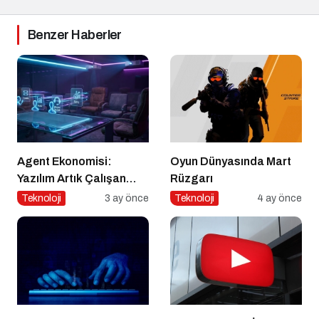
Benzer Haberler
Agent Ekonomisi:
Oyun Dünyasında Mart
Yazılım Artık Çalışan
Rüzgarı
Gibi ‘Görev’ Alıyor
Teknoloji
3 ay önce
Teknoloji
4 ay önce