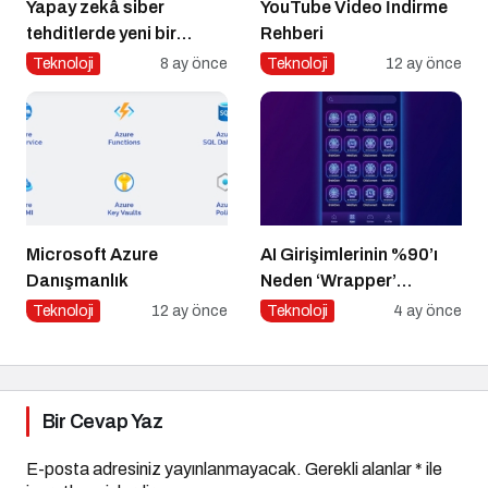
Yapay zekâ siber
YouTube Video İndirme
tehditlerde yeni bir
Rehberi
dönemi başlatıyor
Teknoloji
8 ay önce
Teknoloji
12 ay önce
Microsoft Azure
AI Girişimlerinin %90’ı
Danışmanlık
Neden ‘Wrapper’
Kalıyor?
Teknoloji
12 ay önce
Teknoloji
4 ay önce
Bir Cevap Yaz
E-posta adresiniz yayınlanmayacak.
Gerekli alanlar
*
ile