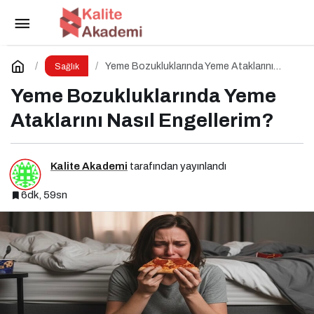
Ortoreksiya Nervoza: Sağlıklı Beslenme
Takıntısı
Paylaş
Yorum Yap
Yeme Bozukluklarında Yeme Ataklarını
Sağlık
Nasıl Engellerim?
Yeme Bozukluklarında Yeme
Ataklarını Nasıl Engellerim?
Kalite Akademi
tarafından yayınlandı
6dk, 59sn