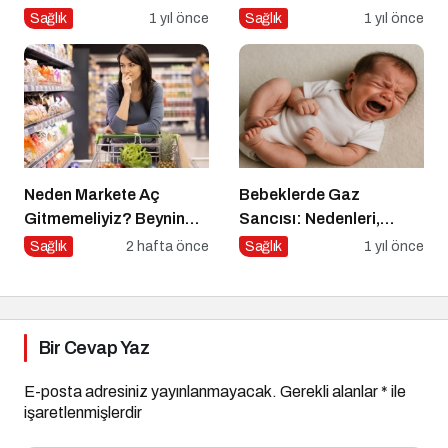
Triptofan ve Çocuk
Sonrası Beslenmeye
Sağlık
1 yıl önce
Sağlık
1 yıl önce
Davranışları
Dair Bir Yolculuk
Neden Markete Aç
Bebeklerde Gaz
Gitmemeliyiz? Beynin
Sancısı: Nedenleri,
Satın Alma Psikolojisi
Belirtileri ve Etkili
Sağlık
2 hafta önce
Sağlık
1 yıl önce
Çözümler
Bir Cevap Yaz
E-posta adresiniz yayınlanmayacak.
Gerekli alanlar
*
ile
işaretlenmişlerdir