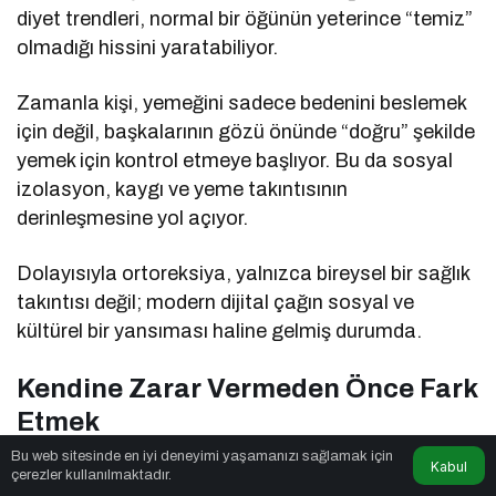
diyet trendleri, normal bir öğünün yeterince “temiz”
olmadığı hissini yaratabiliyor.
Zamanla kişi, yemeğini sadece bedenini beslemek
için değil, başkalarının gözü önünde “doğru” şekilde
yemek için kontrol etmeye başlıyor. Bu da sosyal
izolasyon, kaygı ve yeme takıntısının
derinleşmesine yol açıyor.
Dolayısıyla ortoreksiya, yalnızca bireysel bir sağlık
takıntısı değil; modern dijital çağın sosyal ve
kültürel bir yansıması haline gelmiş durumda.
Kendine Zarar Vermeden Önce Fark
Etmek
Bu web sitesinde en iyi deneyimi yaşamanızı sağlamak için
Kabul
Ortoreksiya genellikle fark edilmesi en zor yeme
çerezler kullanılmaktadır.