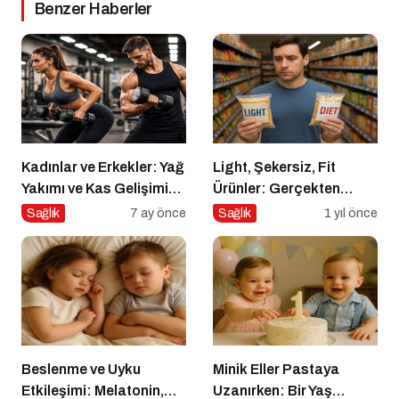
Benzer Haberler
Kadınlar ve Erkekler: Yağ
Light, Şekersiz, Fit
Yakımı ve Kas Gelişimi
Ürünler: Gerçekten
Arasındaki Farklar
Daha Sağlıklı mı?
Sağlık
7 ay önce
Sağlık
1 yıl önce
Beslenme ve Uyku
Minik Eller Pastaya
Etkileşimi: Melatonin,
Uzanırken: Bir Yaş