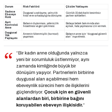
Durum
Risk Faktörü
Çözüm Yaklaşımı
Sadece
Duygusal uzaklaşma, yalnızlık
Günlük 15 dakikalık kesintisiz
Ebeveyn
hissi ve ev arkadaşlığına dönüşme.
partner sohbetleri.
Rolü
Aşırı
Babanın dışlanması, yetersizlik
Babaya bebek bakımında alan
Kontrolcü
hissetmesi ve geri çekilmesi.
açmak, hata yapmasına izin vermek.
Anne
Duygusal
Annenin tükenmişlik (burnout)
Babanın anne için “duygusal güvenli
Yük
yaşaması.
alan” inşa etmesi.
Paylaşımı
“Bir kadın anne olduğunda yalnızca
yeni bir sorumluluk üstlenmiyor, aynı
zamanda kimliğinde büyük bir
dönüşüm yaşıyor. Partnerlerin birbirine
duygusal alan açabilmesi hem
ebeveynlik sürecini hem de ilişkilerini
güçlendiriyor.
Çocuk için en güvenli
alanlardan biri, birbirine bağını
koruyabilen ebeveyn ilişkisidir.
“