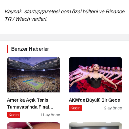
Kaynak: startupgazetesi.com özel bülteni ve Binance
TR / Wtech verileri.
Benzer Haberler
Amerika Açık Tenis
AKM’de Büyülü Bir Gece
Turnuvası’nda Final
Kadın
2 ay önce
Heyecanı Eurosport’ta!
Kadın
11 ay önce