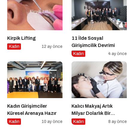
Kirpik Lifting
11 İlde Sosyal
Girişimcilik Devrimi
Kadın
12 ay önce
Kadın
4 ay önce
Kadın Girişimciler
Kalıcı Makyaj Artık
Küresel Arenaya Hazır
Milyar Dolarlık Bir
Endüstri
Kadın
10 ay önce
Kadın
8 ay önce