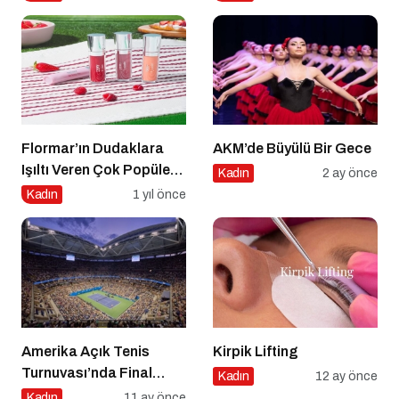
Koleksiyonu
Flormar’ın Dudaklara
AKM’de Büyülü Bir Gece
Işıltı Veren Çok Popüler
Kadın
2 ay önce
Lipgloss Serisi Dewy Lip
Kadın
1 yıl önce
Booster’da 8 Yeni Renk!
Amerika Açık Tenis
Kirpik Lifting
Turnuvası’nda Final
Kadın
12 ay önce
Heyecanı Eurosport’ta!
Kadın
11 ay önce