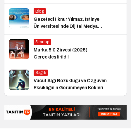
Blog
Gazeteci İlknur Yılmaz, İstinye
Üniversitesi’nde Dijital Medya
Okuryazarlığı Dersinin Konuğu Oldu
Startup
Marka 5.0 Zirvesi (2025)
Gerçekleştirildi!
Sağlık
Vücut Algı Bozukluğu ve Özgüven
Eksikliğinin Görünmeyen Kökleri