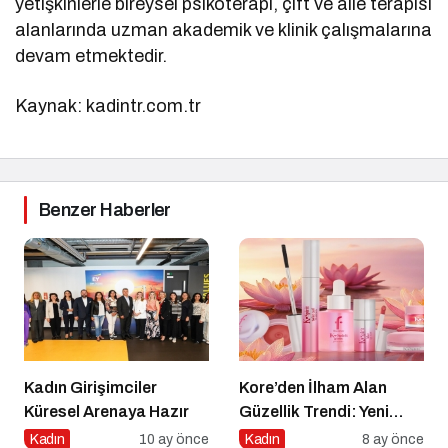
yetişkinlerle bireysel psikoterapi, çift ve aile terapisi
alanlarında uzman akademik ve klinik çalışmalarına
devam etmektedir.
Kaynak: kadintr.com.tr
Benzer Haberler
Kadın Girişimciler
Kore’den İlham Alan
Küresel Arenaya Hazır
Güzellik Trendi: Yeni
Flormar K-Spirit
Kadın
10 ay önce
Kadın
8 ay önce