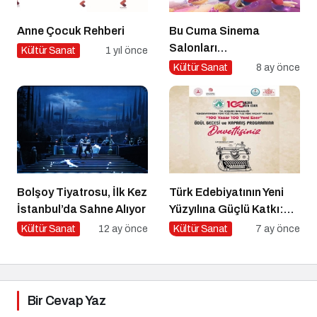
Anne Çocuk Rehberi
Bu Cuma Sinema
Salonları
Kültür Sanat
1 yıl önce
Hareketleniyor: 26 Aralık
Kültür Sanat
8 ay önce
Vizyondaki Filmler
Açıklandı
Bolşoy Tiyatrosu, İlk Kez
Türk Edebiyatının Yeni
İstanbul’da Sahne Alıyor
Yüzyılına Güçlü Katkı:
“100 Yazar 100 Yeni
Kültür Sanat
12 ay önce
Kültür Sanat
7 ay önce
Eser” Projesi Ödül
Gecesi
Bir Cevap Yaz