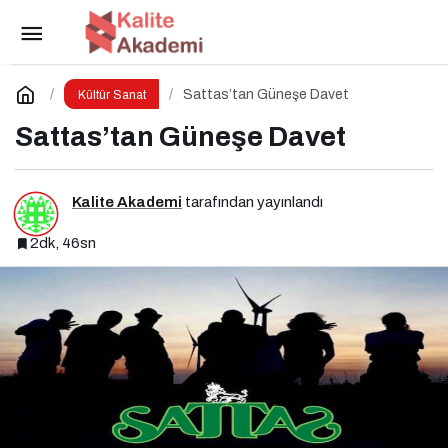
TLC, Ağustos Ayında Filmseverlere Sinema
Dolu Akşamlar Sunuyor
Paylaş
Yorum Yap
Sattas’tan Güneşe Davet
Kültür Sanat
Sattas’tan Güneşe Davet
Kalite Akademi
tarafından yayınlandı
2dk, 46sn