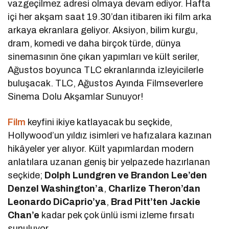
vazgeçilmez adresi olmaya devam ediyor. Hafta
içi her akşam saat 19.30’dan itibaren iki film arka
arkaya ekranlara geliyor. Aksiyon, bilim kurgu,
dram, komedi ve daha birçok türde, dünya
sinemasının öne çıkan yapımları ve kült seriler,
Ağustos boyunca TLC ekranlarında izleyicilerle
buluşacak. TLC, Ağustos Ayında Filmseverlere
Sinema Dolu Akşamlar Sunuyor!
Film
keyfini ikiye katlayacak bu seçkide,
Hollywood’un yıldız isimleri ve hafızalara kazınan
hikâyeler yer alıyor. Kült yapımlardan modern
anlatılara uzanan geniş bir yelpazede hazırlanan
seçkide;
Dolph Lundgren ve Brandon Lee’den
Denzel Washington’a
,
Charlize Theron’dan
Leonardo DiCaprio’ya
,
Brad Pitt’ten Jackie
Chan’e
kadar pek çok ünlü ismi izleme fırsatı
sunuluyor.