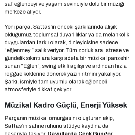
saf eğlenceyi ve yaşam sevinciyle dolu bir müziği
merkeze alıyor.
Yeni parça, Sattas’ın önceki şarkılarında alışık
olduğumuz toplumsal duyarlılıklar ya da melankolik
duygulardan farklı olarak, dinleyicisine sadece
“eğlenmeyi” salık veriyor. Tüm zorluklara, strese ve
gündelik sıkıntılara karşı adeta bir müzikal panzehir
sunan “Eğlen”, swing etkili açılışı ve ardından hızla
reggae köklerine dönerek yazın ritmini yakalıyor.
Şarkı, ismiyle tam uyumlu olarak eğlenceli
atmosferiyle dikkat çekiyor.
Müzikal Kadro Güçlü, Enerji Yüksek
Parçanın müzikal omurgasını oluşturan ekip,
Sattas’ın sahne ruhunu stüdyo kaydına da
başarıyla taşıyor.
Davullarda Cenk Güngör
,