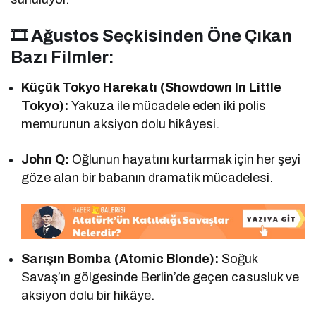
🎞 Ağustos Seçkisinden Öne Çıkan
Bazı Filmler:
Küçük Tokyo Harekatı (Showdown In Little
Tokyo):
Yakuza ile mücadele eden iki polis
memurunun aksiyon dolu hikâyesi.
John Q:
Oğlunun hayatını kurtarmak için her şeyi
göze alan bir babanın dramatik mücadelesi.
Sarışın Bomba (Atomic Blonde):
Soğuk
Savaş’ın gölgesinde Berlin’de geçen casusluk ve
aksiyon dolu bir hikâye.