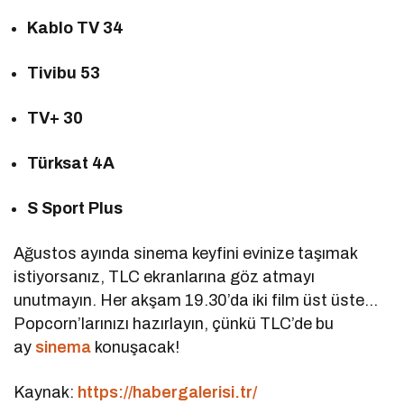
Kablo TV 34
Tivibu 53
TV+ 30
Türksat 4A
S Sport Plus
Ağustos ayında sinema keyfini evinize taşımak
istiyorsanız, TLC ekranlarına göz atmayı
unutmayın. Her akşam 19.30’da iki film üst üste…
Popcorn’larınızı hazırlayın, çünkü TLC’de bu
ay
sinema
konuşacak!
Kaynak:
https://habergalerisi.tr/