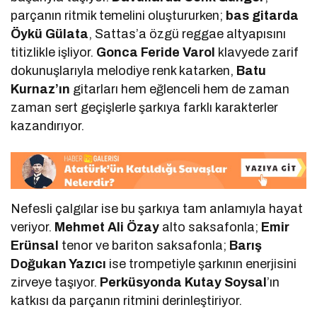
parçanın ritmik temelini oluştururken;
bas gitarda
Öykü Gülata
, Sattas’a özgü reggae altyapısını
titizlikle işliyor.
Gonca Feride Varol
klavyede zarif
dokunuşlarıyla melodiye renk katarken,
Batu
Kurnaz’ın
gitarları hem eğlenceli hem de zaman
zaman sert geçişlerle şarkıya farklı karakterler
kazandırıyor.
Nefesli çalgılar ise bu şarkıya tam anlamıyla hayat
veriyor.
Mehmet Ali Özay
alto saksafonla;
Emir
Erünsal
tenor ve bariton saksafonla;
Barış
Doğukan Yazıcı
ise trompetiyle şarkının enerjisini
zirveye taşıyor.
Perküsyonda Kutay Soysal
’ın
katkısı da parçanın ritmini derinleştiriyor.