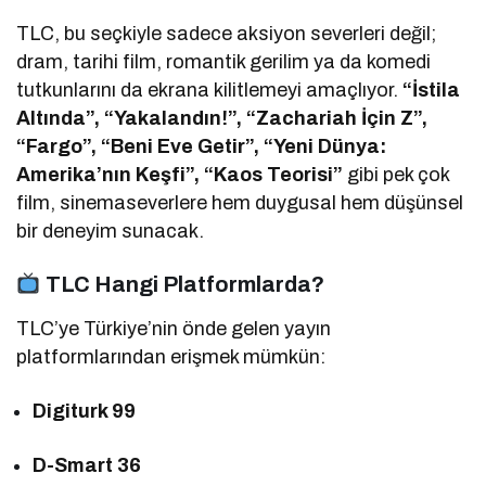
TLC, bu seçkiyle sadece aksiyon severleri değil;
dram, tarihi film, romantik gerilim ya da komedi
tutkunlarını da ekrana kilitlemeyi amaçlıyor.
“İstila
Altında”, “Yakalandın!”, “Zachariah İçin Z”,
“Fargo”, “Beni Eve Getir”, “Yeni Dünya:
Amerika’nın Keşfi”, “Kaos Teorisi”
gibi pek çok
film, sinemaseverlere hem duygusal hem düşünsel
bir deneyim sunacak.
TLC Hangi Platformlarda?
TLC’ye Türkiye’nin önde gelen yayın
platformlarından erişmek mümkün:
Digiturk 99
D-Smart 36