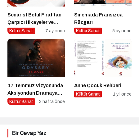
Senarist Betül Fırat’tan
Sinemada Fransızca
Çarpıcı Hikayeler ve
Rüzgarı
Şarkılar
Kültür Sanat
7 ay önce
Kültür Sanat
5 ay önce
17 Temmuz Vizyonunda
Anne Çocuk Rehberi
Aksiyondan Dramaya
Kültür Sanat
1 yıl önce
Bir Yolculuk
Kültür Sanat
3 hafta önce
Bir Cevap Yaz