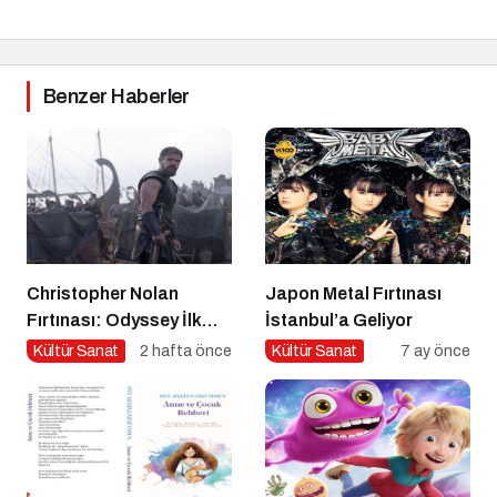
Benzer Haberler
Christopher Nolan
Japon Metal Fırtınası
Fırtınası: Odyssey İlk
İstanbul’a Geliyor
Hafta Sonunda Gişeyi
Kültür Sanat
2 hafta önce
Kültür Sanat
7 ay önce
Salladı!