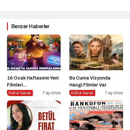
Benzer Haberler
16 Ocak Haftasının Yeni
Bu Cuma Vizyonda
Filmleri
Hangi Filmler Var
Sinemaseverlerle
Kültür Sanat
7 ay önce
Kültür Sanat
7 ay önce
Buluşuyor