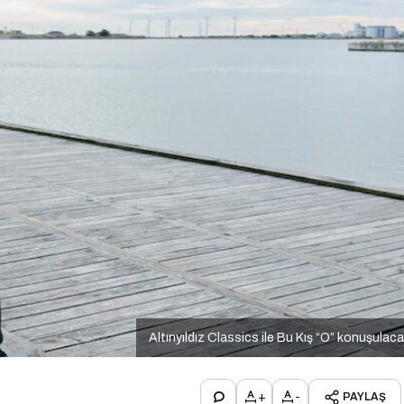
Altınyıldız Classics ile Bu Kış “O” konuşulac
+
-
PAYLAŞ