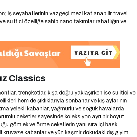
n; iş seyahatlerinin vazgeçilmezi katlanabilir travel
e su itici özelliğe sahip nano takımlar rahatlığın ve
dız Classics
tlar, trençkotlar, kışa doğru yaklaşırken ise su itici ve
kleri hem de şıklıklarıyla sonbahar ve kış aylarının
çıkma yelekli kabanlar, yağmurlu ve soğuk havalarda
rumlu ceketler sayesinde koleksiyon ayrı bir boyut
ğu gömlek ve örme ceketlerin yanı sıra içi baskı
zgili kruvaze kabanlar ve yün kaşmir dokudaki dış giyim