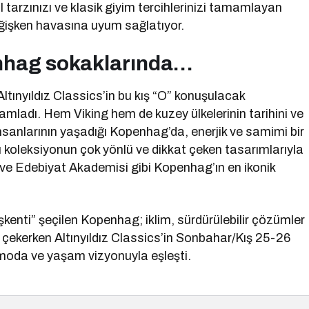
l tarzınızı ve klasik giyim tercihlerinizi tamamlayan
eğişken havasına uyum sağlatıyor.
enhag sokaklarında…
ltınyıldız Classics’in bu kış “O” konuşulacak
mladı. Hem Viking hem de kuzey ülkelerinin tarihini ve
nsanlarının yaşadığı Kopenhag’da, enerjik ve samimi bir
 koleksiyonun çok yönlü ve dikkat çeken tasarımlarıyla
ve Edebiyat Akademisi gibi Kopenhag’ın en ikonik
ti” şeçilen Kopenhag; iklim, sürdürülebilir çözümler
t çekerken Altınyıldız Classics’in Sonbahar/Kış 25-26
 moda ve yaşam vizyonuyla eşleşti.