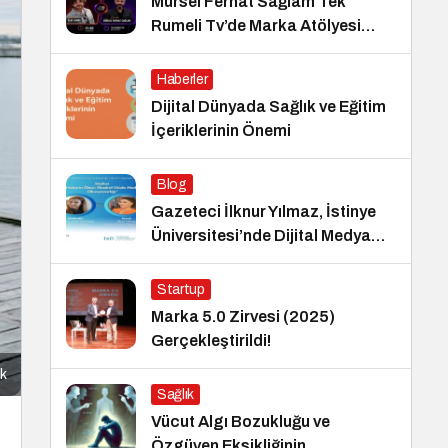
Mürsel Ferhat Sağlam Tek
Rumeli Tv’de Marka Atölyesi
Programına Konuk Oldu
Haberler
Dijital Dünyada Sağlık ve Eğitim
İçeriklerinin Önemi
Blog
Gazeteci İlknur Yılmaz, İstinye
Üniversitesi’nde Dijital Medya
Okuryazarlığı Dersinin Konuğu
Oldu
Startup
Marka 5.0 Zirvesi (2025)
Gerçekleştirildi!
ak
Sağlık
Vücut Algı Bozukluğu ve
Özgüven Eksikliğinin