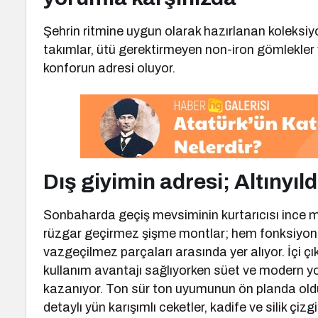
Şehrin ritmine uygun olarak hazırlanan koleksiyo
takımlar, ütü gerektirmeyen non-iron gömlekler v
konforun adresi oluyor.
Dış giyimin adresi; Altınyıl
Sonbaharda geçiş mevsiminin kurtarıcısı ince mon
rüzgar geçirmez şişme montlar; hem fonksiyonelli
vazgeçilmez parçaları arasında yer alıyor. İçi 
kullanım avantajı sağlıyorken süet ve modern yo
kazanıyor. Ton sür ton uyumunun ön planda oldu
detaylı yün karışımlı ceketler, kadife ve silik çi