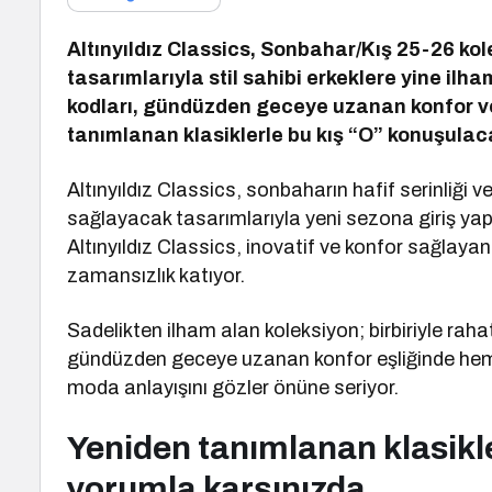
Altınyıldız Classics, Sonbahar/Kış 25-26 ko
tasarımlarıyla stil sahibi erkeklere yine ilh
kodları, gündüzden geceye uzanan konfor ve 
tanımlanan klasiklerle bu kış “O” konuşulac
Altınyıldız Classics, sonbaharın hafif serinliği
sağlayacak tasarımlarıyla yeni sezona giriş ya
Altınyıldız Classics, inovatif ve konfor sağlaya
zamansızlık katıyor.
Sadelikten ilham alan koleksiyon; birbiriyle raha
gündüzden geceye uzanan konfor eşliğinde hem g
moda anlayışını gözler önüne seriyor.
Yeniden tanımlanan klasikl
yorumla karşınızda