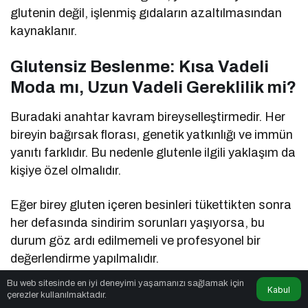
glutenin değil, işlenmiş gıdaların azaltılmasından
kaynaklanır.
Glutensiz Beslenme: Kısa Vadeli
Moda mı, Uzun Vadeli Gereklilik mi?
Buradaki anahtar kavram bireyselleştirmedir. Her
bireyin bağırsak florası, genetik yatkınlığı ve immün
yanıtı farklıdır. Bu nedenle glutenle ilgili yaklaşım da
kişiye özel olmalıdır.
Eğer birey gluten içeren besinleri tükettikten sonra
her defasında sindirim sorunları yaşıyorsa, bu
durum göz ardı edilmemeli ve profesyonel bir
değerlendirme yapılmalıdır.
Bu web sitesinde en iyi deneyimi yaşamanızı sağlamak için
Kabul
Sonuç: Bireyselleştirilmiş
çerezler kullanılmaktadır.