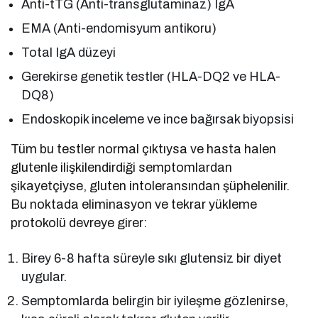
Anti-tTG (Anti-transglutaminaz) IgA
EMA (Anti-endomisyum antikoru)
Total IgA düzeyi
Gerekirse genetik testler (HLA-DQ2 ve HLA-
DQ8)
Endoskopik inceleme ve ince bağırsak biyopsisi
Tüm bu testler normal çıktıysa ve hasta halen
glutenle ilişkilendirdiği semptomlardan
şikayetçiyse, gluten intoleransından şüphelenilir.
Bu noktada eliminasyon ve tekrar yükleme
protokolü devreye girer:
Birey 6-8 hafta süreyle sıkı glutensiz bir diyet
uygular.
Semptomlarda belirgin bir iyileşme gözlenirse,