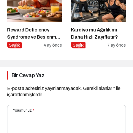
Reward Deficiency
Kardiyo mu Ağırlık mı
Syndrome ve Beslenme
Daha Hızlı Zayıflatır?
Davranışı
Sağlık
4 ay önce
Sağlık
7 ay önce
Bir Cevap Yaz
E-posta adresiniz yayınlanmayacak.
Gerekli alanlar
*
ile
işaretlenmişlerdir
Yorumunuz
*