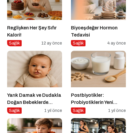
Regliyken Her Şey Sıfır
Biyoeşdeğer Hormon
Kalori!
Tedavisi
Sağlık
12 ay önce
Sağlık
4 ay önce
Yarık Damak ve Dudakla
Postbiyotikler:
Doğan Bebeklerde
Probiyotiklerin Yeni
Beslenme
Jenerasyonu mu?
Sağlık
1 yıl önce
Sağlık
1 yıl önce