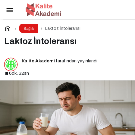
Bağırsaklarınız Sinyal Veriyorsa Ama Çölyak
Değilseniz
Paylaş
Yorum Yap
Laktoz İntoleransı
Sağlık
Laktoz İntoleransı
Kalite Akademi
tarafından yayınlandı
6dk, 32sn