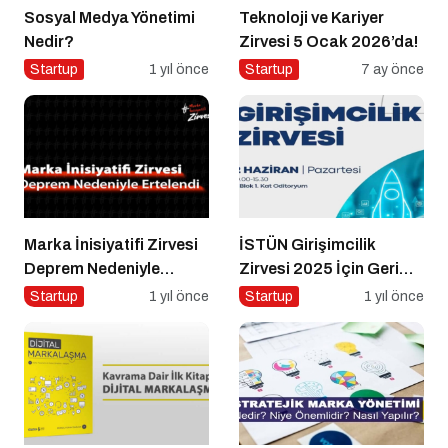
Sosyal Medya Yönetimi
Teknoloji ve Kariyer
Nedir?
Zirvesi 5 Ocak 2026’da!
Startup
1 yıl önce
Startup
7 ay önce
Marka İnisiyatifi Zirvesi
İSTÜN Girişimcilik
Deprem Nedeniyle
Zirvesi 2025 İçin Geri
Ertelendi
Sayım
Startup
1 yıl önce
Startup
1 yıl önce