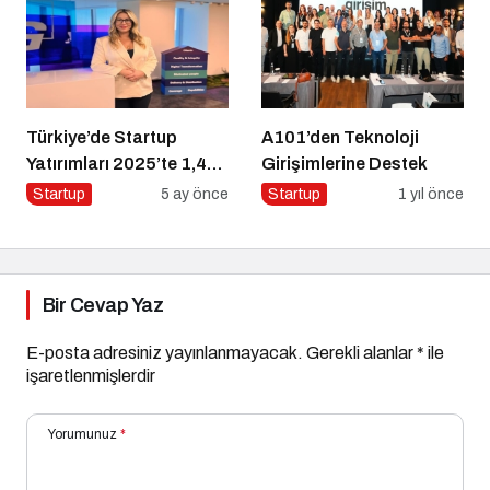
Türkiye’de Startup
A101’den Teknoloji
Yatırımları 2025’te 1,4
Girişimlerine Destek
Milyar Dolara Ulaştı
Startup
5 ay önce
Startup
1 yıl önce
Bir Cevap Yaz
E-posta adresiniz yayınlanmayacak.
Gerekli alanlar
*
ile
işaretlenmişlerdir
Yorumunuz
*