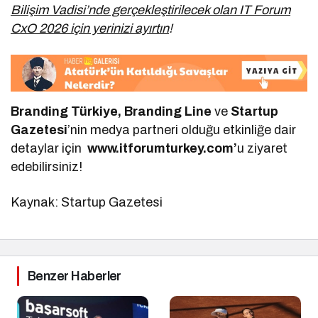
Bilişim Vadisi’nde gerçekleştirilecek olan IT Forum
CxO 2026 için yerinizi ayırtın
!
Branding Türkiye, Branding Line
ve
Startup
Gazetesi
’nin medya partneri olduğu etkinliğe dair
detaylar için
www.itforumturkey.com’
u ziyaret
edebilirsiniz!
Kaynak: Startup Gazetesi
Benzer Haberler