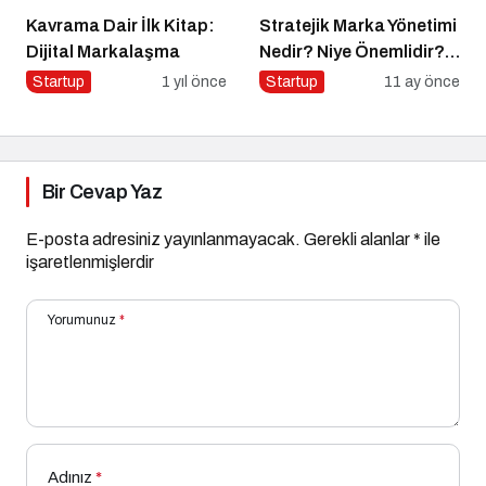
Kavrama Dair İlk Kitap:
Stratejik Marka Yönetimi
Dijital Markalaşma
Nedir? Niye Önemlidir?
Stratejik Marka Yönetimi
Startup
1 yıl önce
Startup
11 ay önce
Nasıl Yapılır?
Bir Cevap Yaz
E-posta adresiniz yayınlanmayacak.
Gerekli alanlar
*
ile
işaretlenmişlerdir
Yorumunuz
*
Adınız
*