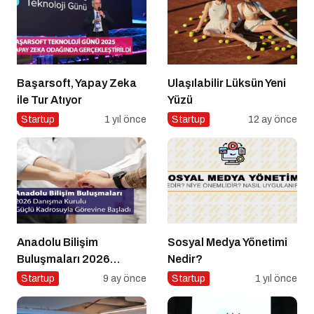
Başarsoft, Yapay Zeka
Ulaşılabilir Lüksün Yeni
ile Tur Atıyor
Yüzü
Startup
1 yıl önce
Startup
12 ay önce
Anadolu Bilişim
Sosyal Medya Yönetimi
Buluşmaları 2026
Nedir?
Danışma Kurulu Güçlü
Startup
9 ay önce
Startup
1 yıl önce
Kadrosuyla Görevine
Başladı