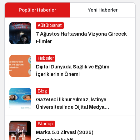
Popüler Haberler
Yeni Haberler
Kültür Sanat
7 Ağustos Haftasında Vizyona Girecek
Filmler
Haberler
Dijital Dünyada Sağlık ve Eğitim
İçeriklerinin Önemi
Blog
Gazeteci İlknur Yılmaz, İstinye
Üniversitesi’nde Dijital Medya
Okuryazarlığı Dersinin Konuğu Oldu
Startup
Marka 5.0 Zirvesi (2025)
Gerçekleştirildi!