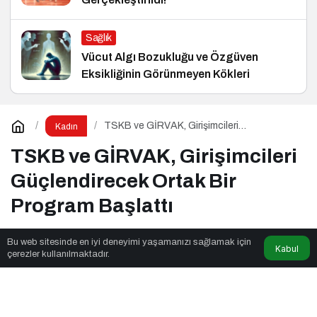
Sağlık
Vücut Algı Bozukluğu ve Özgüven
Eksikliğinin Görünmeyen Kökleri
TSKB ve GİRVAK, Girişimcileri
Kadın
Güçlendirecek Ortak Bir Program Başlattı
TSKB ve GİRVAK, Girişimcileri
Güçlendirecek Ortak Bir
Program Başlattı
Bu web sitesinde en iyi deneyimi yaşamanızı sağlamak için
Kabul
Kalite Akademi
tarafından yayınlandı
çerezler kullanılmaktadır.
2dk, 17sn