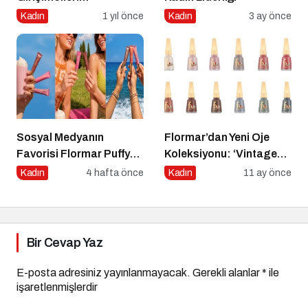
Güçlendirecek Ortak Bir
Kadın
1 yıl önce
Kadın
3 ay önce
Program Başlattı
Sosyal Medyanın
Flormar’dan Yeni Oje
Favorisi Flormar Puffy
Koleksiyonu: ‘Vintage
Liquid Blush Serisine
Romance’ Nostaljiyle
Kadın
4 hafta önce
Kadın
11 ay önce
Yeni Renkler Eklendi!
Harmanlanmış Bir
Zarafeti Tırnaklara
Taşıyor!
Bir Cevap Yaz
E-posta adresiniz yayınlanmayacak.
Gerekli alanlar
*
ile
işaretlenmişlerdir