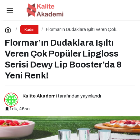
TSKB ve GİRVAK, Girişimcileri Güçlendirecek
Ortak Bir Program Başlattı
Paylaş
Yorum Yap
Flormar’ın Dudaklara Işıltı Veren Çok
Kadın
Popüler Lipgloss Serisi Dewy Lip
Booster’da 8 Yeni Renk!
Flormar’ın Dudaklara Işıltı
Veren Çok Popüler Lipgloss
Serisi Dewy Lip Booster’da 8
Yeni Renk!
Kalite Akademi
tarafından yayınlandı
1dk, 46sn