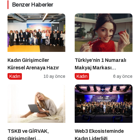
Benzer Haberler
Kadın Girişimciler
Türkiye’nin 1 Numaralı
Küresel Arenaya Hazır
Makyaj Markası
Flormar’ın Yeni Global
Kadın
10 ay önce
Kadın
6 ay önce
Marka Yüzü “Hande
Erçel” ile ilk lansmanı:
“Volume Up Mascara”
TSKB ve GİRVAK,
Web3 Ekosisteminde
Girişimcileri
Kadın Liderliği