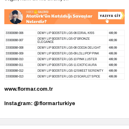
33000068-006
DEWY LIP BOOSTER LGS-06 CORAL KISS
499,99
DEWY LIP BOOSTER LGS-07 BRONZE
33000068-007
499,99
ELEGANCE
33000068-008
DEWY LIP BOOSTER LGS-08 COCOA DELIGHT
499,99
33000068-009
DEWY LIP BOOSTER LGS-09 LOLLIPOP PINK
499,99
33000068-010
DEWY LIP BOOSTER LGS-10 PINK LUSTER
499,99
33000068-011
DEWY LIP BOOSTER LGS-11 EXOTIC AURA
499,99
33000068-012
DEWY LIP BOOSTER LGS-12 SWEET SERENITY
499,99
33000068-013
DEWY LIP BOOSTER LGS-13 SCARLET SPICE
499,99
www.flormar.com.tr
Instagram: @flormarturkiye