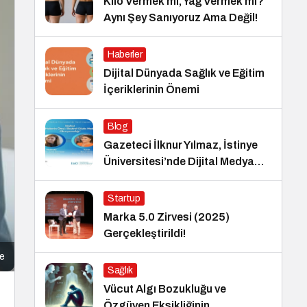
Kilo Vermek mi, Yağ Vermek mi?
Aynı Şey Sanıyoruz Ama Değil!
Haberler
Dijital Dünyada Sağlık ve Eğitim
İçeriklerinin Önemi
Blog
Gazeteci İlknur Yılmaz, İstinye
Üniversitesi’nde Dijital Medya
Okuryazarlığı Dersinin Konuğu
Oldu
Startup
Marka 5.0 Zirvesi (2025)
Gerçekleştirildi!
e
Sağlık
Vücut Algı Bozukluğu ve
Özgüven Eksikliğinin