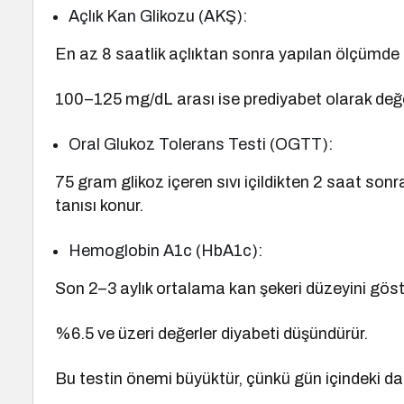
Açlık Kan Glikozu (AKŞ):
En az 8 saatlik açlıktan sonra yapılan ölçümde 
100–125 mg/dL arası ise prediyabet olarak değerl
Oral Glukoz Tolerans Testi (OGTT):
75 gram glikoz içeren sıvı içildikten 2 saat so
tanısı konur.
Hemoglobin A1c (HbA1c):
Son 2–3 aylık ortalama kan şekeri düzeyini göste
%6.5 ve üzeri değerler diyabeti düşündürür.
Bu testin önemi büyüktür, çünkü gün içindeki dal