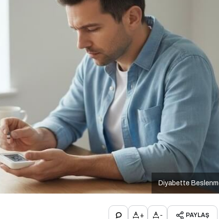
Diyabette Beslenm
+
-
PAYLAŞ