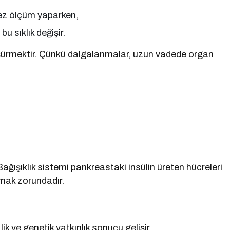
kez ölçüm yaparken,
u sıklık değişir.
şürmektir. Çünkü dalgalanmalar, uzun vadede organ
ağışıklık sistemi pankreastaki insülin üreten hücreleri
lmak zorundadır.
ik ve genetik yatkınlık sonucu gelişir.