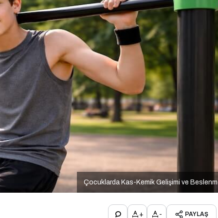
Çocuklarda Kas-Kemik Gelişimi ve Beslen
+
-
PAYLAŞ