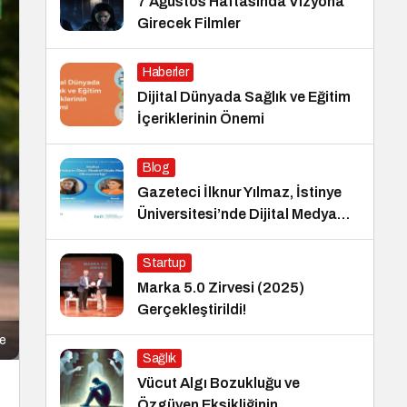
7 Ağustos Haftasında Vizyona
Girecek Filmler
Haberler
Dijital Dünyada Sağlık ve Eğitim
İçeriklerinin Önemi
Blog
Gazeteci İlknur Yılmaz, İstinye
Üniversitesi’nde Dijital Medya
Okuryazarlığı Dersinin Konuğu
Oldu
Startup
Marka 5.0 Zirvesi (2025)
Gerçekleştirildi!
me
Sağlık
Vücut Algı Bozukluğu ve
Özgüven Eksikliğinin