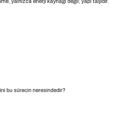
me, yalnızca enerji kaynağı değil; yapı taşıdır.
ni bu sürecin neresindedir?