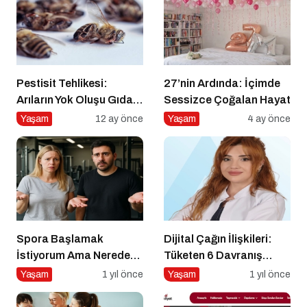
Pestisit Tehlikesi:
27’nin Ardında: İçimde
Arıların Yok Oluşu Gıda
Sessizce Çoğalan Hayat
Zincirini Çökertiyor!
Yaşam
12 ay önce
Yaşam
4 ay önce
Spora Başlamak
Dijital Çağın İlişkileri:
İstiyorum Ama Nereden
Tüketen 6 Davranış
Başlayacağımı
Biçimi
Yaşam
1 yıl önce
Yaşam
1 yıl önce
Bilmiyorum!