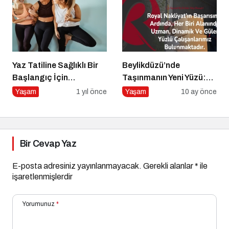
Yaz Tatiline Sağlıklı Bir
Beylikdüzü’nde
Başlangıç İçin
Taşınmanın Yeni Yüzü:
Beslenme
Royal Nakliyat ile
Yaşam
1 yıl önce
Yaşam
10 ay önce
Güvenli ve Hızlı Hizmet
Bir Cevap Yaz
E-posta adresiniz yayınlanmayacak.
Gerekli alanlar
*
ile
işaretlenmişlerdir
Yorumunuz
*