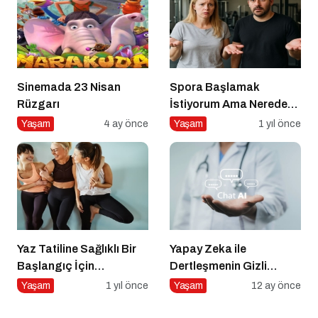
Sinemada 23 Nisan
Spora Başlamak
Rüzgarı
İstiyorum Ama Nereden
Başlayacağımı
Yaşam
4 ay önce
Yaşam
1 yıl önce
Bilmiyorum!
Yaz Tatiline Sağlıklı Bir
Yapay Zeka ile
Başlangıç İçin
Dertleşmenin Gizli
Beslenme
Tehlikeleri
Yaşam
1 yıl önce
Yaşam
12 ay önce