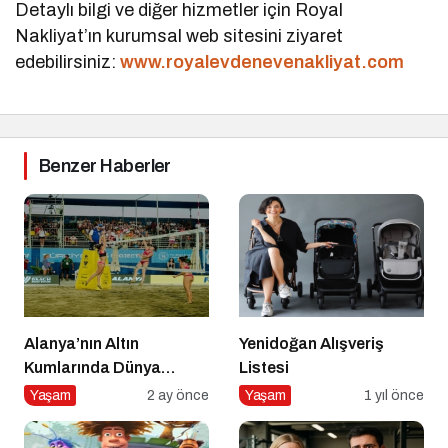
Detaylı bilgi ve diğer hizmetler için Royal
Nakliyat’ın kurumsal web sitesini ziyaret
edebilirsiniz:
www.royalevdenevenakliyat.com
Benzer Haberler
Alanya’nın Altın
Yenidoğan Alışveriş
Kumlarında Dünya
Listesi
Sahnesi
Yaşam
2 ay önce
Yaşam
1 yıl önce