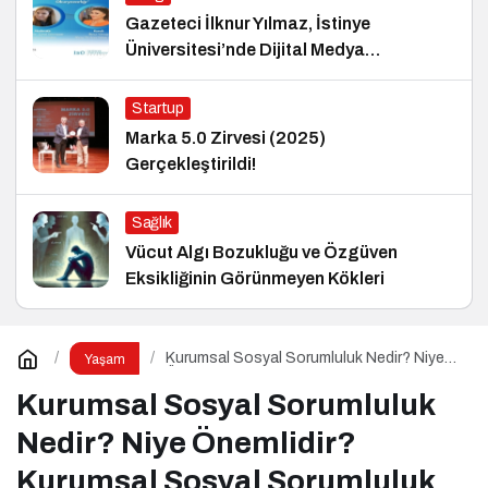
Gazeteci İlknur Yılmaz, İstinye
Üniversitesi’nde Dijital Medya
Okuryazarlığı Dersinin Konuğu Oldu
Startup
Marka 5.0 Zirvesi (2025)
Gerçekleştirildi!
Sağlık
Vücut Algı Bozukluğu ve Özgüven
Eksikliğinin Görünmeyen Kökleri
Kurumsal Sosyal Sorumluluk Nedir? Niye
Yaşam
Önemlidir? Kurumsal Sosyal Sorumluluk
Nasıl Yapılır?
Kurumsal Sosyal Sorumluluk
Nedir? Niye Önemlidir?
Kurumsal Sosyal Sorumluluk