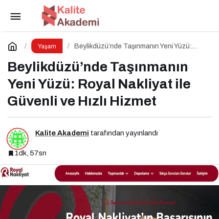
Kurumsal Sosyal Sorumluluk Nedir? Niye
Önemlidir? Kurumsal Sosyal Sorumluluk Nasıl Yapılır?
Paylaş
Yorum Yap
Beylikdüzü’nde Taşınmanın Yeni Yüzü:
Yaşam
Royal Nakliyat ile Güvenli ve Hızlı Hizmet
Beylikdüzü’nde Taşınmanın
Yeni Yüzü: Royal Nakliyat ile
Güvenli ve Hızlı Hizmet
Kalite Akademi
tarafından yayınlandı
1dk, 57sn